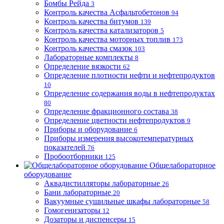
Бомбы Рейда
3
Контроль качества Асфальтобетонов
94
Контроль качества битумов
139
Контроль качества катализаторов
5
Контроль качества моторных топлив
173
Контроль качества смазок
103
Лабораторные комплекты
8
Определение вязкости
62
Определение плотности нефти и нефтепродуктов
10
Определение содержания воды в нефтепродуктах
80
Определение фракционного состава
38
Определение цветности нефтепродуктов
9
Приборы и оборудование
6
Приборы измерения высокотемпературных
показателей
76
Пробоотборники
125
Общелабораторное
оборудование
Аквадистилляторы лабораторные
26
Бани лабораторные
20
Вакуумные сушильные шкафы лабораторные
58
Гомогенизаторы
12
Дозаторы и диспенсеры
15