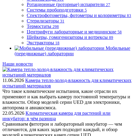
Ротационные (роторные) испарители
27
Системы пробоподготовки
5
Спектрофотометры, фотометры и колориметры
83
Стерилизаторы
31
Термостаты
298
Центрифуги лабораторные и медицинские
58
Шейкеры, гомогенизаторы и вотрексы
89
Экстракторы
18
Мобильные
(передвижные) лаборатории
Наши новости
11.06.2026
Камера тепло-холод-влажность для климатических
испытаний материалов
Что такое климатические испытания, какие отрасли их
применяют и как выбрать камеру постоянной температуры и
влажности. Обзор моделей серии UED для электроники,
автопрома и авиакосмоса.
22.05.2026
Климатическая камера для растений или
инкубатор: в чём разница
Сравниваем фитотрон и лабораторный инкубатор — чем
отличаются, для каких задач подходит каждый, и обзор
моделей климатических камер серии UED.