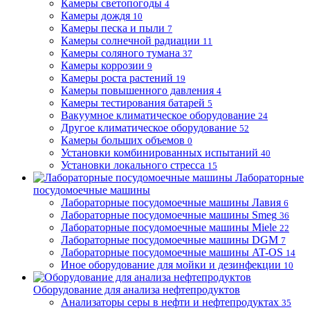
Камеры светопогоды
4
Камеры дождя
10
Камеры песка и пыли
7
Камеры солнечной радиации
11
Камеры соляного тумана
37
Камеры коррозии
9
Камеры роста растений
19
Камеры повышенного давления
4
Камеры тестирования батарей
5
Вакуумное климатическое оборудование
24
Другое климатическое оборудование
52
Камеры больших объемов
0
Установки комбинированных испытаний
40
Установки локального стресса
15
Лабораторные
посудомоечные машины
Лабораторные посудомоечные машины Лавия
6
Лабораторные посудомоечные машины Smeg
36
Лабораторные посудомоечные машины Miele
22
Лабораторные посудомоечные машины DGM
7
Лабораторные посудомоечные машины AT-OS
14
Иное оборудование для мойки и дезинфекции
10
Оборудование для анализа нефтепродуктов
Анализаторы серы в нефти и нефтепродуктах
35