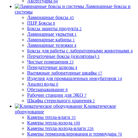
Аксессуары
84
Ламинарные боксы и
системы
Ламинарные боксы
45
ПЦР Боксы
8
Боксы защиты продукта
2
Ламинарные укрытия
1
Ламинарные кабины
1
Ламинарные тележки
4
Боксы для работы с лабораторными животными
4
Перчаточные боксы (изоляторы)
3
Чистые помещения
23
Передаточные шлюзы
4
Вытяжные лабораторные шкафы
17
Изделия для промышленных инкубаторов
14
Анализ воды
0
Обеззараживание
8
Рабочие станции для ЭКО
7
Шкафы стерильного хранения
2
Климатическое
оборудование
Камеры тепла-влаги
35
Камеры тепла-холода
109
Камеры тепла-холода-влаги
226
Камеры термоциклирования и термоудара
70