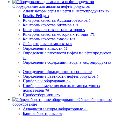
Оборудование для анализа нефтепродуктов
Анализаторы серы в нефти и нефтепродуктах
35
Бомбы Рейда
3
Контроль качества Асфальтобетонов
94
Контроль качества битумов
139
Контроль качества катализаторов
5
Контроль качества моторных топлив
173
Контроль качества смазок
103
Лабораторные комплекты
8
Определение вязкости
62
Определение плотности нефти и нефтепродуктов
10
Определение содержания воды в нефтепродуктах
80
Определение фракционного состава
38
Определение цветности нефтепродуктов
9
Приборы и оборудование
6
Приборы измерения высокотемпературных
показателей
76
Пробоотборники
125
Общелабораторное
оборудование
Аквадистилляторы лабораторные
26
Бани лабораторные
20