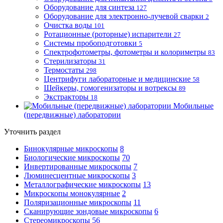
Оборудование для синтеза
127
Оборудование для электронно-лучевой сварки
2
Очистка воды
101
Ротационные (роторные) испарители
27
Системы пробоподготовки
5
Спектрофотометры, фотометры и колориметры
83
Стерилизаторы
31
Термостаты
298
Центрифуги лабораторные и медицинские
58
Шейкеры, гомогенизаторы и вотрексы
89
Экстракторы
18
Мобильные
(передвижные) лаборатории
Уточнить раздел
Бинокулярные микроскопы
8
Биологические микроскопы
70
Инвертированные микроскопы
7
Люминесцентные микроскопы
3
Металлографические микроскопы
13
Микроскопы монокулярные
2
Поляризационные микроскопы
11
Сканирующие зондовые микроскопы
6
Стереомикроскопы
56