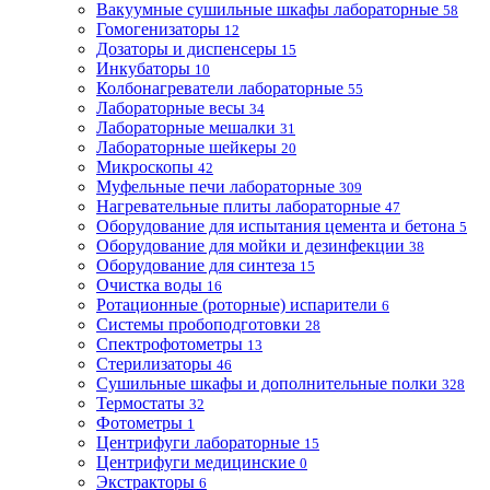
Вакуумные сушильные шкафы лабораторные
58
Гомогенизаторы
12
Дозаторы и диспенсеры
15
Инкубаторы
10
Колбонагреватели лабораторные
55
Лабораторные весы
34
Лабораторные мешалки
31
Лабораторные шейкеры
20
Микроскопы
42
Муфельные печи лабораторные
309
Нагревательные плиты лабораторные
47
Оборудование для испытания цемента и бетона
5
Оборудование для мойки и дезинфекции
38
Оборудование для синтеза
15
Очистка воды
16
Ротационные (роторные) испарители
6
Системы пробоподготовки
28
Спектрофотометры
13
Стерилизаторы
46
Сушильные шкафы и дополнительные полки
328
Термостаты
32
Фотометры
1
Центрифуги лабораторные
15
Центрифуги медицинские
0
Экстракторы
6