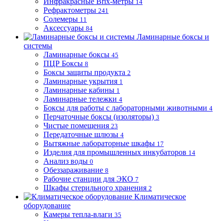
Инфракрасные Brix-метры
14
Рефрактометры
241
Солемеры
11
Аксессуары
84
Ламинарные боксы и
системы
Ламинарные боксы
45
ПЦР Боксы
8
Боксы защиты продукта
2
Ламинарные укрытия
1
Ламинарные кабины
1
Ламинарные тележки
4
Боксы для работы с лабораторными животными
4
Перчаточные боксы (изоляторы)
3
Чистые помещения
23
Передаточные шлюзы
4
Вытяжные лабораторные шкафы
17
Изделия для промышленных инкубаторов
14
Анализ воды
0
Обеззараживание
8
Рабочие станции для ЭКО
7
Шкафы стерильного хранения
2
Климатическое
оборудование
Камеры тепла-влаги
35