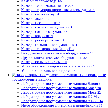
Камеры тепла-холода
109
Камеры тепла-холода-влаги
226
Камеры термоциклирования и термоудара
70
Камеры светопогоды
4
Камеры дождя
10
Камеры песка и пыли
7
Камеры солнечной радиации
11
Камеры соляного тумана
37
Камеры коррозии
9
Камеры роста растений
19
Камеры повышенного давления
4
Камеры тестирования батарей
5
Вакуумное климатическое оборудование
24
Другое климатическое оборудование
52
Камеры больших объемов
0
Установки комбинированных испытаний
40
Установки локального стресса
15
Лабораторные
посудомоечные машины
Лабораторные посудомоечные машины Лавия
6
Лабораторные посудомоечные машины Smeg
36
Лабораторные посудомоечные машины Miele
22
Лабораторные посудомоечные машины DGM
7
Лабораторные посудомоечные машины AT-OS
14
Иное оборудование для мойки и дезинфекции
10