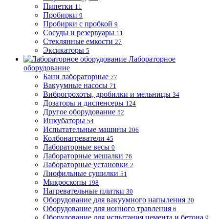
Пипетки
11
Пробирки
9
Пробирки с пробкой
9
Сосуды и резервуары
11
Стеклянные емкости
27
Эксикаторы
5
Лабораторное
оборудование
Бани лабораторные
77
Вакуумные насосы
71
Виброгрохоты, дробилки и мельницы
34
Дозаторы и диспенсеры
124
Другое оборудование
52
Инкубаторы
54
Испытательные машины
206
Колбонагреватели
45
Лабораторные весы
0
Лабораторные мешалки
76
Лабораторные установки
2
Лиофильные сушилки
51
Микроскопы
198
Нагревательные плитки
30
Оборудование для вакуумного напыления
20
Оборудование для ионного травления
6
Оборудование для испытания цемента и бетона
9