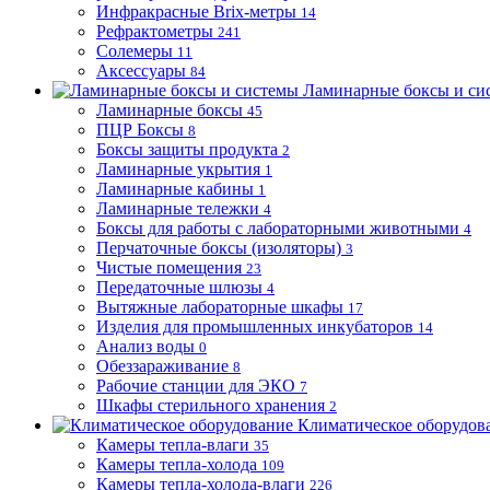
Инфракрасные Brix-метры
14
Рефрактометры
241
Солемеры
11
Аксессуары
84
Ламинарные боксы и си
Ламинарные боксы
45
ПЦР Боксы
8
Боксы защиты продукта
2
Ламинарные укрытия
1
Ламинарные кабины
1
Ламинарные тележки
4
Боксы для работы с лабораторными животными
4
Перчаточные боксы (изоляторы)
3
Чистые помещения
23
Передаточные шлюзы
4
Вытяжные лабораторные шкафы
17
Изделия для промышленных инкубаторов
14
Анализ воды
0
Обеззараживание
8
Рабочие станции для ЭКО
7
Шкафы стерильного хранения
2
Климатическое оборудов
Камеры тепла-влаги
35
Камеры тепла-холода
109
Камеры тепла-холода-влаги
226