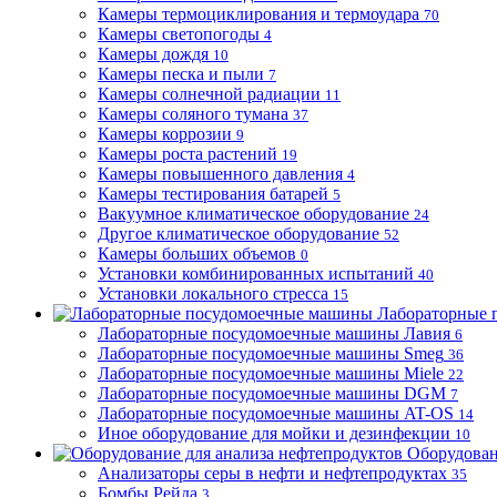
Камеры термоциклирования и термоудара
70
Камеры светопогоды
4
Камеры дождя
10
Камеры песка и пыли
7
Камеры солнечной радиации
11
Камеры соляного тумана
37
Камеры коррозии
9
Камеры роста растений
19
Камеры повышенного давления
4
Камеры тестирования батарей
5
Вакуумное климатическое оборудование
24
Другое климатическое оборудование
52
Камеры больших объемов
0
Установки комбинированных испытаний
40
Установки локального стресса
15
Лабораторные 
Лабораторные посудомоечные машины Лавия
6
Лабораторные посудомоечные машины Smeg
36
Лабораторные посудомоечные машины Miele
22
Лабораторные посудомоечные машины DGM
7
Лабораторные посудомоечные машины AT-OS
14
Иное оборудование для мойки и дезинфекции
10
Оборудован
Анализаторы серы в нефти и нефтепродуктах
35
Бомбы Рейда
3