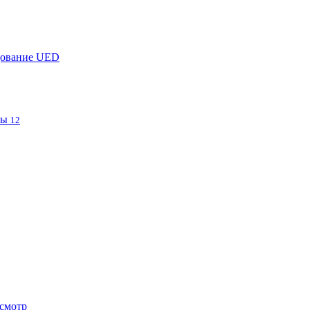
дование UED
фы
12
смотр