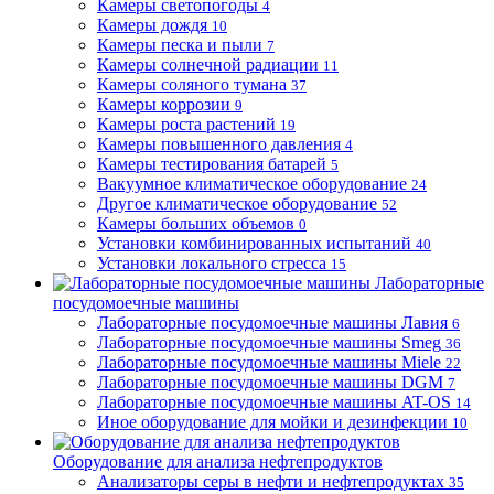
Камеры светопогоды
4
Камеры дождя
10
Камеры песка и пыли
7
Камеры солнечной радиации
11
Камеры соляного тумана
37
Камеры коррозии
9
Камеры роста растений
19
Камеры повышенного давления
4
Камеры тестирования батарей
5
Вакуумное климатическое оборудование
24
Другое климатическое оборудование
52
Камеры больших объемов
0
Установки комбинированных испытаний
40
Установки локального стресса
15
Лабораторные
посудомоечные машины
Лабораторные посудомоечные машины Лавия
6
Лабораторные посудомоечные машины Smeg
36
Лабораторные посудомоечные машины Miele
22
Лабораторные посудомоечные машины DGM
7
Лабораторные посудомоечные машины AT-OS
14
Иное оборудование для мойки и дезинфекции
10
Оборудование для анализа нефтепродуктов
Анализаторы серы в нефти и нефтепродуктах
35