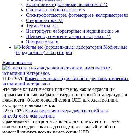
Ротационные (роторные) испарители
27
Системы пробоподготовки
5
Спектрофотометры, фотометры и колориметры
83
Стерилизаторы
31
Термостаты
298
Центрифуги лабораторные и медицинские
58
Шейкеры, гомогенизаторы и вотрексы
89
Экстракторы
18
Мобильные
(передвижные) лаборатории
Наши новости
11.06.2026
Камера тепло-холод-влажность для климатических
испытаний материалов
Что такое климатические испытания, какие отрасли их
применяют и как выбрать камеру постоянной температуры и
влажности. Обзор моделей серии UED для электроники,
автопрома и авиакосмоса.
22.05.2026
Климатическая камера для растений или
инкубатор: в чём разница
Сравниваем фитотрон и лабораторный инкубатор — чем
отличаются, для каких задач подходит каждый, и обзор
моделей климатических камер серии UED.