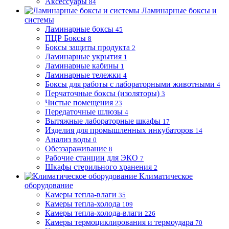
Аксессуары
84
Ламинарные боксы и
системы
Ламинарные боксы
45
ПЦР Боксы
8
Боксы защиты продукта
2
Ламинарные укрытия
1
Ламинарные кабины
1
Ламинарные тележки
4
Боксы для работы с лабораторными животными
4
Перчаточные боксы (изоляторы)
3
Чистые помещения
23
Передаточные шлюзы
4
Вытяжные лабораторные шкафы
17
Изделия для промышленных инкубаторов
14
Анализ воды
0
Обеззараживание
8
Рабочие станции для ЭКО
7
Шкафы стерильного хранения
2
Климатическое
оборудование
Камеры тепла-влаги
35
Камеры тепла-холода
109
Камеры тепла-холода-влаги
226
Камеры термоциклирования и термоудара
70