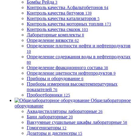
Бомбы Рейда
3
Контроль качества Асфальтобетонов
94
Контроль качества битумов
139
Контроль качества катализаторов
5
Контроль качества моторных топлив
173
Контроль качества смазок
103
Лабораторные комплекты
8
Определение вязкости
62
Определение плотности нефти и нефтепродуктов
10
Определение содержания воды в нефтепродуктах
80
Определение фракционного состава
38
Определение цветности нефтепродуктов
9
Приборы и оборудование
6
Приборы измерения высокотемпературных
показателей
76
Пробоотборники
125
Общелабораторное
оборудование
Аквадистилляторы лабораторные
26
Бани лабораторные
20
Вакуумные сушильные шкафы лабораторные
58
Гомогенизаторы
12
Дозаторы и диспенсеры
15