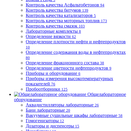
Контроль качества Асфальтобетонов
94
Контроль качества битумов
139
Контроль качества катализаторов
5
Контроль качества моторных топлив
173
Контроль качества смазок
103
Лабораторные комплекты
8
Определение вязкости
62
Определение плотности нефти и нефтепродуктов
10
Определение содержания воды в нефтепродуктах
80
Определение фракционного состава
38
Определение цветности нефтепродуктов
9
Приборы и оборудование
6
Приборы измерения высокотемпературных
показателей
76
Пробоотборники
125
Общелабораторное
оборудование
Аквадистилляторы лабораторные
26
Бани лабораторные
20
Вакуумные сушильные шкафы лабораторные
58
Гомогенизаторы
12
Дозаторы и диспенсеры
15