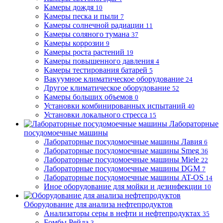
Камеры дождя
10
Камеры песка и пыли
7
Камеры солнечной радиации
11
Камеры соляного тумана
37
Камеры коррозии
9
Камеры роста растений
19
Камеры повышенного давления
4
Камеры тестирования батарей
5
Вакуумное климатическое оборудование
24
Другое климатическое оборудование
52
Камеры больших объемов
0
Установки комбинированных испытаний
40
Установки локального стресса
15
Лабораторные
посудомоечные машины
Лабораторные посудомоечные машины Лавия
6
Лабораторные посудомоечные машины Smeg
36
Лабораторные посудомоечные машины Miele
22
Лабораторные посудомоечные машины DGM
7
Лабораторные посудомоечные машины AT-OS
14
Иное оборудование для мойки и дезинфекции
10
Оборудование для анализа нефтепродуктов
Анализаторы серы в нефти и нефтепродуктах
35
Бомбы Рейда
3