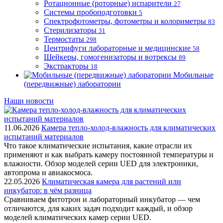
Ротационные (роторные) испарители
27
Системы пробоподготовки
5
Спектрофотометры, фотометры и колориметры
83
Стерилизаторы
31
Термостаты
298
Центрифуги лабораторные и медицинские
58
Шейкеры, гомогенизаторы и вотрексы
89
Экстракторы
18
Мобильные
(передвижные) лаборатории
Наши новости
11.06.2026
Камера тепло-холод-влажность для климатических
испытаний материалов
Что такое климатические испытания, какие отрасли их
применяют и как выбрать камеру постоянной температуры и
влажности. Обзор моделей серии UED для электроники,
автопрома и авиакосмоса.
22.05.2026
Климатическая камера для растений или
инкубатор: в чём разница
Сравниваем фитотрон и лабораторный инкубатор — чем
отличаются, для каких задач подходит каждый, и обзор
моделей климатических камер серии UED.