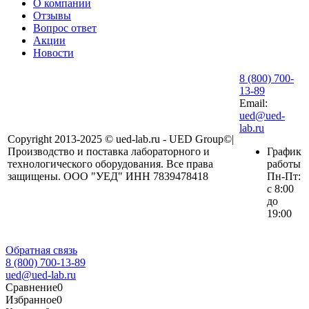
О компании
Отзывы
Вопрос ответ
Акции
Новости
8 (800) 700-
13-89
Email:
ued@ued-
lab.ru
Copyright 2013-2025 © ued-lab.ru - UED Group©|
Производство и поставка лабораторного и
График
технологического оборудования. Все права
работы
защищены. ООО "УЕД" ИНН 7839478418
Пн-Пт:
с 8:00
до
19:00
Обратная связь
8 (800) 700-13-89
ued@ued-lab.ru
Сравнение
0
Избранное
0