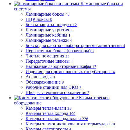
Ламинарные боксы и
системы
Ламинарные боксы
45
ПЦР Боксы
8
Боксы защиты продукта
2
Ламинарные укрытия
1
Ламинарные кабины
1
Ламинарные тележки
4
Боксы для работы с лабораторными животными
4
Перчаточные боксы (изоляторы)
3
Чистые помещения
23
Передаточные шлюзы
4
Вытяжные лабораторные шкафы
17
Изделия для промышленных инкубаторов
14
Анализ воды
0
Обеззараживание
8
Рабочие станции для ЭКО
7
Шкафы стерильного хранения
2
Климатическое
оборудование
Камеры тепла-влаги
35
Камеры тепла-холода
109
Камеры тепла-холода-влаги
226
Камеры термоциклирования и термоудара
70
Камеры светопогоды
4