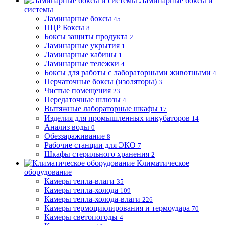
Ламинарные боксы и
системы
Ламинарные боксы
45
ПЦР Боксы
8
Боксы защиты продукта
2
Ламинарные укрытия
1
Ламинарные кабины
1
Ламинарные тележки
4
Боксы для работы с лабораторными животными
4
Перчаточные боксы (изоляторы)
3
Чистые помещения
23
Передаточные шлюзы
4
Вытяжные лабораторные шкафы
17
Изделия для промышленных инкубаторов
14
Анализ воды
0
Обеззараживание
8
Рабочие станции для ЭКО
7
Шкафы стерильного хранения
2
Климатическое
оборудование
Камеры тепла-влаги
35
Камеры тепла-холода
109
Камеры тепла-холода-влаги
226
Камеры термоциклирования и термоудара
70
Камеры светопогоды
4