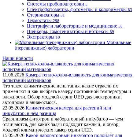
Системы пробоподготовки
5
Спектрофотометры, фотометры и колориметры
83
Стерилизаторы
31
Термостаты
298
Центрифуги лабораторные и медицинские
58
Шейкеры, гомогенизаторы и вотрексы
89
Экстракторы
18
Мобильные
(передвижные) лаборатории
Наши новости
11.06.2026
Камера тепло-холод-влажность для климатических
испытаний материалов
Что такое климатические испытания, какие отрасли их
применяют и как выбрать камеру постоянной температуры и
влажности. Обзор моделей серии UED для электроники,
автопрома и авиакосмоса.
22.05.2026
Климатическая камера для растений или
инкубатор: в чём разница
Сравниваем фитотрон и лабораторный инкубатор — чем
отличаются, для каких задач подходит каждый, и обзор
моделей климатических камер серии UED.
15.05.2026
Какой лабораторный инкубатор подойдёт для