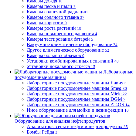
Камеры дождя
10
Камеры песка и пыли
7
Камеры солнечной радиации
11
Камеры соляного тумана
37
Камеры коррозии
9
Камеры роста растений
19
Камеры повышенного давления
4
Камеры тестирования батарей
5
Вакуумное климатическое оборудование
24
Другое климатическое оборудование
52
Камеры больших объемов
0
Установки комбинированных испытаний
40
Установки локального стресса
15
Лабораторные
посудомоечные машины
Лабораторные посудомоечные машины Лавия
6
Лабораторные посудомоечные машины Smeg
36
Лабораторные посудомоечные машины Miele
22
Лабораторные посудомоечные машины DGM
7
Лабораторные посудомоечные машины AT-OS
14
Иное оборудование для мойки и дезинфекции
10
Оборудование для анализа нефтепродуктов
Анализаторы серы в нефти и нефтепродуктах
35
Бомбы Рейда
3