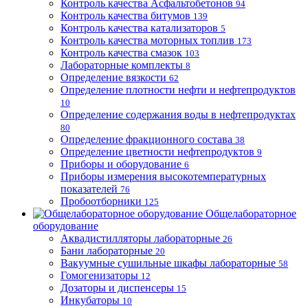
Контроль качества Асфальтобетонов
94
Контроль качества битумов
139
Контроль качества катализаторов
5
Контроль качества моторных топлив
173
Контроль качества смазок
103
Лабораторные комплекты
8
Определение вязкости
62
Определение плотности нефти и нефтепродуктов
10
Определение содержания воды в нефтепродуктах
80
Определение фракционного состава
38
Определение цветности нефтепродуктов
9
Приборы и оборудование
6
Приборы измерения высокотемпературных
показателей
76
Пробоотборники
125
Общелабораторное
оборудование
Аквадистилляторы лабораторные
26
Бани лабораторные
20
Вакуумные сушильные шкафы лабораторные
58
Гомогенизаторы
12
Дозаторы и диспенсеры
15
Инкубаторы
10