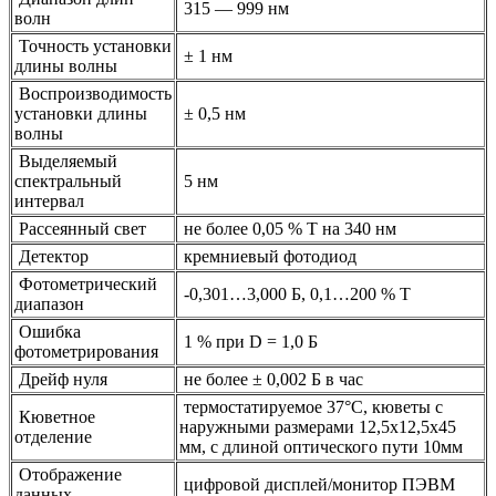
315 — 999 нм
волн
Точность установки
± 1 нм
длины волны
Воспроизводимость
установки длины
± 0,5 нм
волны
Выделяемый
спектральный
5 нм
интервал
Рассеянный свет
не более 0,05 % Т на 340 нм
Детектор
кремниевый фотодиод
Фотометрический
-0,301…3,000 Б, 0,1…200 % Т
диапазон
Ошибка
1 % при D = 1,0 Б
фотометрирования
Дрейф нуля
не более ± 0,002 Б в час
термостатируемое 37°С, кюветы c
Кюветное
наружными размерами 12,5х12,5х45
отделение
мм, с длиной оптического пути 10мм
Отображение
цифровой дисплей/монитор ПЭВМ
данных