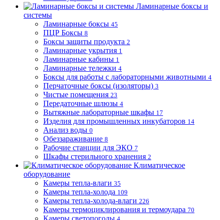
Ламинарные боксы и
системы
Ламинарные боксы
45
ПЦР Боксы
8
Боксы защиты продукта
2
Ламинарные укрытия
1
Ламинарные кабины
1
Ламинарные тележки
4
Боксы для работы с лабораторными животными
4
Перчаточные боксы (изоляторы)
3
Чистые помещения
23
Передаточные шлюзы
4
Вытяжные лабораторные шкафы
17
Изделия для промышленных инкубаторов
14
Анализ воды
0
Обеззараживание
8
Рабочие станции для ЭКО
7
Шкафы стерильного хранения
2
Климатическое
оборудование
Камеры тепла-влаги
35
Камеры тепла-холода
109
Камеры тепла-холода-влаги
226
Камеры термоциклирования и термоудара
70
Камеры светопогоды
4