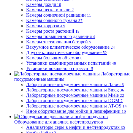
Камеры дождя
10
Камеры песка и пыли
7
Камеры солнечной радиации
11
Камеры соляного тумана
37
Камеры коррозии
9
Камеры роста растений
19
Камеры повышенного давления
4
Камеры тестирования батарей
5
Вакуумное климатическое оборудование
24
Другое климатическое оборудование
52
Камеры больших объемов
0
Установки комбинированных испытаний
40
Установки локального стресса
15
Лабораторные
посудомоечные машины
Лабораторные посудомоечные машины Лавия
6
Лабораторные посудомоечные машины Smeg
36
Лабораторные посудомоечные машины Miele
22
Лабораторные посудомоечные машины DGM
7
Лабораторные посудомоечные машины AT-OS
14
Иное оборудование для мойки и дезинфекции
10
Оборудование для анализа нефтепродуктов
Анализаторы серы в нефти и нефтепродуктах
35
Бомбы Рейда
3