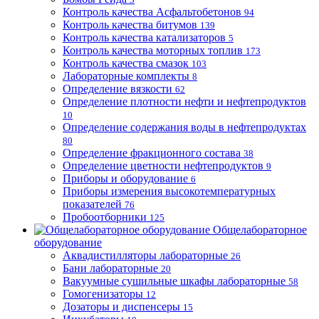
Контроль качества Асфальтобетонов
94
Контроль качества битумов
139
Контроль качества катализаторов
5
Контроль качества моторных топлив
173
Контроль качества смазок
103
Лабораторные комплекты
8
Определение вязкости
62
Определение плотности нефти и нефтепродуктов
10
Определение содержания воды в нефтепродуктах
80
Определение фракционного состава
38
Определение цветности нефтепродуктов
9
Приборы и оборудование
6
Приборы измерения высокотемпературных
показателей
76
Пробоотборники
125
Общелабораторное
оборудование
Аквадистилляторы лабораторные
26
Бани лабораторные
20
Вакуумные сушильные шкафы лабораторные
58
Гомогенизаторы
12
Дозаторы и диспенсеры
15