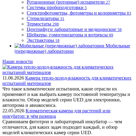
Ротационные (роторные) испарители
27
Системы пробоподготовки
5
Спектрофотометры, фотометры и колориметры
83
Стерилизаторы
31
Термостаты
298
Центрифуги лабораторные и медицинские
58
Шейкеры, гомогенизаторы и вотрексы
89
Экстракторы
18
Мобильные
(передвижные) лаборатории
Наши новости
11.06.2026
Камера тепло-холод-влажность для климатических
испытаний материалов
Что такое климатические испытания, какие отрасли их
применяют и как выбрать камеру постоянной температуры и
влажности. Обзор моделей серии UED для электроники,
автопрома и авиакосмоса.
22.05.2026
Климатическая камера для растений или
инкубатор: в чём разница
Сравниваем фитотрон и лабораторный инкубатор — чем
отличаются, для каких задач подходит каждый, и обзор
моделей климатических камер серии UED.