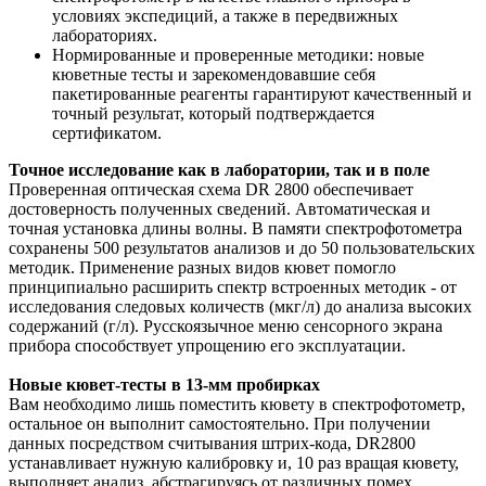
условиях экспедиций, а также в передвижных
лабораториях.
Нормированные и проверенные методики: новые
кюветные тесты и зарекомендовавшие себя
пакетированные реагенты гарантируют качественный и
точный результат, который подтверждается
сертификатом.
Точное исследование как в лаборатории, так и в поле
Проверенная оптическая схема DR 2800 обеспечивает
достоверность полученных сведений. Автоматическая и
точная установка длины волны. В памяти спектрофотометра
сохранены 500 результатов анализов и до 50 пользовательских
методик. Применение разных видов кювет помогло
принципиально расширить спектр встроенных методик - от
исследования следовых количеств (мкг/л) до анализа высоких
содержаний (г/л). Русскоязычное меню сенсорного экрана
прибора способствует упрощению его эксплуатации.
Новые кювет-тесты в 13-мм пробирках
Вам необходимо лишь поместить кювету в спектрофотометр,
остальное он выполнит самостоятельно. При получении
данных посредством считывания штрих-кода, DR2800
устанавливает нужную калибровку и, 10 раз вращая кювету,
выполняет анализ, абстрагируясь от различных помех,