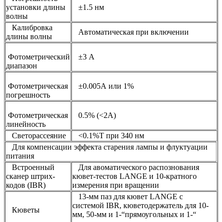
установки длины
±1.5 нм
волны
Калибровка
Автоматическая при включении
длины волны
Фотометрический
±3 А
диапазон
Фотометрическая
±0.005А или 1%
погрешность
Фотометрическая
0.5% (<2A)
линейность
Светорассеяние
<0.1%T при 340 нм
Для компенсации эффекта старения лампы и флуктуации
питания
Встроенный
Для авоматического распознования
сканер штрих-
кювет-тестов LANGE и 10-кратного
кодов (IBR)
измерения при вращении
13-мм паз для кювет LANGE с
системой IBR, кюветодержатель для 10-
Кюветы
мм, 50-мм и 1-“прямоугольных и 1-“