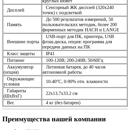
круглых кювет
Сенсорный ЖК дисплей (320x240
Дисплей
точек) с подсветкой
До 500 результатов измерений, 50
Память
пользовательских методик, более 200
фирменных методик НАСН и LANGE
USB-порт для ПК, принтера, USB
Внешние порты
флэш-диска, опция: программа для
передачи данных на ПК
Класс защиты
IP41
Питание
100-120В; 200-240В; 50/60Гц
Аккумулятор
Литиевая батарея, до 40 часов
(опция)
автономной работы
Окружающие
10-40°C, 0-90% отн. влажности
условия
Габариты
22x13.7x33.2 см
(ШхВхГ)
Вес
4 кг (без батареи)
Преимущества нашей компании