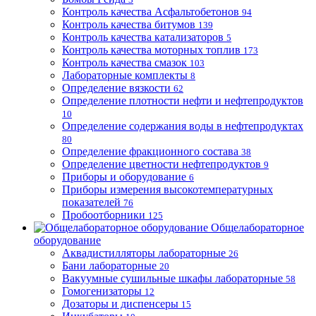
Контроль качества Асфальтобетонов
94
Контроль качества битумов
139
Контроль качества катализаторов
5
Контроль качества моторных топлив
173
Контроль качества смазок
103
Лабораторные комплекты
8
Определение вязкости
62
Определение плотности нефти и нефтепродуктов
10
Определение содержания воды в нефтепродуктах
80
Определение фракционного состава
38
Определение цветности нефтепродуктов
9
Приборы и оборудование
6
Приборы измерения высокотемпературных
показателей
76
Пробоотборники
125
Общелабораторное
оборудование
Аквадистилляторы лабораторные
26
Бани лабораторные
20
Вакуумные сушильные шкафы лабораторные
58
Гомогенизаторы
12
Дозаторы и диспенсеры
15