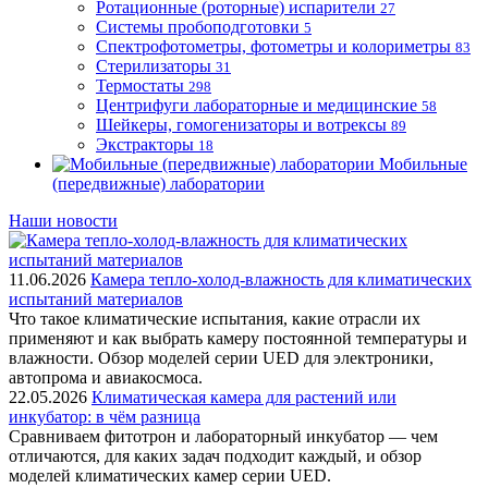
Ротационные (роторные) испарители
27
Системы пробоподготовки
5
Спектрофотометры, фотометры и колориметры
83
Стерилизаторы
31
Термостаты
298
Центрифуги лабораторные и медицинские
58
Шейкеры, гомогенизаторы и вотрексы
89
Экстракторы
18
Мобильные
(передвижные) лаборатории
Наши новости
11.06.2026
Камера тепло-холод-влажность для климатических
испытаний материалов
Что такое климатические испытания, какие отрасли их
применяют и как выбрать камеру постоянной температуры и
влажности. Обзор моделей серии UED для электроники,
автопрома и авиакосмоса.
22.05.2026
Климатическая камера для растений или
инкубатор: в чём разница
Сравниваем фитотрон и лабораторный инкубатор — чем
отличаются, для каких задач подходит каждый, и обзор
моделей климатических камер серии UED.