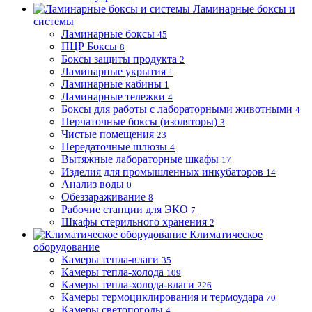
Ламинарные боксы и
системы
Ламинарные боксы
45
ПЦР Боксы
8
Боксы защиты продукта
2
Ламинарные укрытия
1
Ламинарные кабины
1
Ламинарные тележки
4
Боксы для работы с лабораторными животными
4
Перчаточные боксы (изоляторы)
3
Чистые помещения
23
Передаточные шлюзы
4
Вытяжные лабораторные шкафы
17
Изделия для промышленных инкубаторов
14
Анализ воды
0
Обеззараживание
8
Рабочие станции для ЭКО
7
Шкафы стерильного хранения
2
Климатическое
оборудование
Камеры тепла-влаги
35
Камеры тепла-холода
109
Камеры тепла-холода-влаги
226
Камеры термоциклирования и термоудара
70
Камеры светопогоды
4