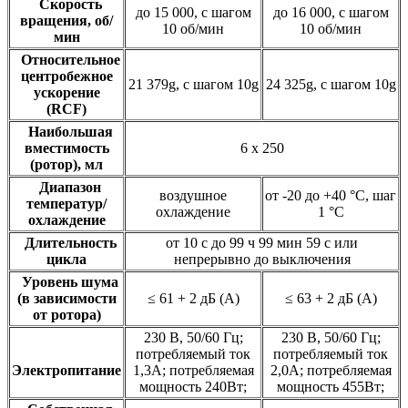
Скорость
до 15 000, c шагом
до 16 000, c шагом
вращения, об/
10 об/мин
10 об/мин
мин
Относительное
центробежное
21 379g, c шагом 10g
24 325g, c шагом 10g
ускорение
(RCF)
Наибольшая
вместимость
6 x 250
(ротор), мл
Диапазон
воздушное
от -20 до +40 °C, шаг
температур/
охлаждение
1 °C
охлаждение
Длительность
от 10 с до 99 ч 99 мин 59 с или
цикла
непрерывно до выключения
Уровень шума
(в зависимости
≤ 61 + 2 дБ (А)
≤ 63 + 2 дБ (А)
от ротора)
230 В, 50/60 Гц;
230 В, 50/60 Гц;
потребляемый ток
потребляемый ток
Электропитание
1,3A; потребляемая
2,0A; потребляемая
мощность 240Вт;
мощность 455Вт;