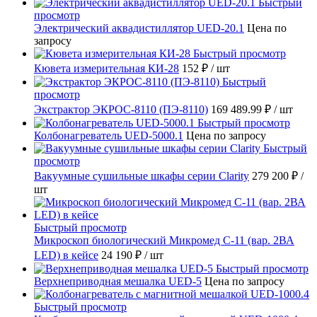
Быстрый
просмотр
Электрический аквадистиллятор UED-20.1
Цена по
запросу
Быстрый просмотр
Кювета измерительная КИ-28
152 ₽
/ шт
Быстрый
просмотр
Экстрактор ЭКРОС-8110 (ПЭ-8110)
169 489.99 ₽
/ шт
Быстрый просмотр
Колбонагреватель UED-5000.1
Цена по запросу
Быстрый
просмотр
Вакуумные сушильные шкафы серии Clarity
279 200 ₽
/
шт
Быстрый просмотр
Микроскоп биологический Микромед С-11 (вар. 2ВА
LED) в кейсе
24 190 ₽
/ шт
Быстрый просмотр
Верхнеприводная мешалка UED-5
Цена по запросу
Быстрый просмотр