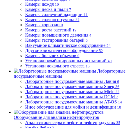
Камеры дождя
10
Камеры песка и пыли
7
Камеры солнечной радиации
11
Камеры соляного тумана
37
Камеры коррозии
9
Камеры роста растений
19
Камеры повышенного давления
4
Камеры тестирования батарей
5
Вакуумное климатическое оборудование
24
Другое климатическое оборудование
52
Камеры больших объемов
0
Установки комбинированных испытаний
40
Установки локального стресса
15
Лабораторные
посудомоечные машины
Лабораторные посудомоечные машины Лавия
6
Лабораторные посудомоечные машины Smeg
36
Лабораторные посудомоечные машины Miele
22
Лабораторные посудомоечные машины DGM
7
Лабораторные посудомоечные машины AT-OS
14
Иное оборудование для мойки и дезинфекции
10
Оборудование для анализа нефтепродуктов
Анализаторы серы в нефти и нефтепродуктах
35
Бомбы Рейда
3