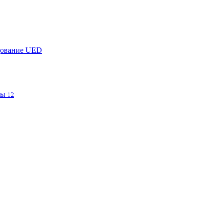
дование UED
фы
12