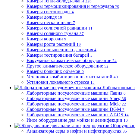
Камеры тепла-холода-влаги
226
Камеры термоциклирования и термоудара
70
Камеры светопогоды
4
Камеры дождя
10
Камеры песка и пыли
7
Камеры солнечной радиации
11
Камеры соляного тумана
37
Камеры коррозии
9
Камеры роста растений
19
Камеры повышенного давления
4
Камеры тестирования батарей
5
Вакуумное климатическое оборудование
24
Другое климатическое оборудование
52
Камеры больших объемов
0
Установки комбинированных испытаний
40
Установки локального стресса
15
Лабораторные 
Лабораторные посудомоечные машины Лавия
6
Лабораторные посудомоечные машины Smeg
36
Лабораторные посудомоечные машины Miele
22
Лабораторные посудомоечные машины DGM
7
Лабораторные посудомоечные машины AT-OS
14
Иное оборудование для мойки и дезинфекции
10
Оборудован
Анализаторы серы в нефти и нефтепродуктах
35