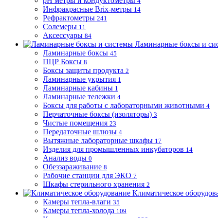
pH метры и кондуктометры
4
Инфракрасные Brix-метры
14
Рефрактометры
241
Солемеры
11
Аксессуары
84
Ламинарные боксы и си
Ламинарные боксы
45
ПЦР Боксы
8
Боксы защиты продукта
2
Ламинарные укрытия
1
Ламинарные кабины
1
Ламинарные тележки
4
Боксы для работы с лабораторными животными
4
Перчаточные боксы (изоляторы)
3
Чистые помещения
23
Передаточные шлюзы
4
Вытяжные лабораторные шкафы
17
Изделия для промышленных инкубаторов
14
Анализ воды
0
Обеззараживание
8
Рабочие станции для ЭКО
7
Шкафы стерильного хранения
2
Климатическое оборудов
Камеры тепла-влаги
35
Камеры тепла-холода
109