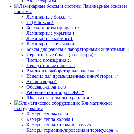
Аксессуары
84
Ламинарные боксы и
системы
Ламинарные боксы
45
ПЦР Боксы
8
Боксы защиты продукта
2
Ламинарные укрытия
1
Ламинарные кабины
1
Ламинарные тележки
4
Боксы для работы с лабораторными животными
4
Перчаточные боксы (изоляторы)
3
Чистые помещения
23
Передаточные шлюзы
4
Вытяжные лабораторные шкафы
17
Изделия для промышленных инкубаторов
14
Анализ воды
0
Обеззараживание
8
Рабочие станции для ЭКО
7
Шкафы стерильного хранения
2
Климатическое
оборудование
Камеры тепла-влаги
35
Камеры тепла-холода
109
Камеры тепла-холода-влаги
226
Камеры термоциклирования и термоудара
70