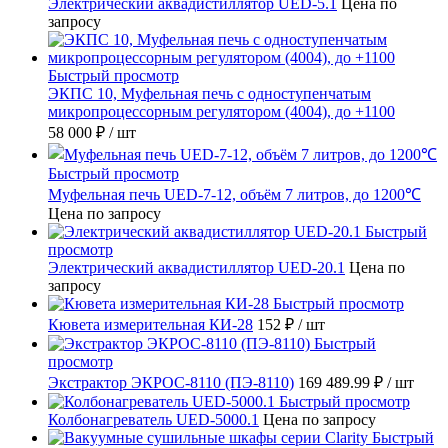
Электрический аквадистиллятор UED-5.1
Цена по
запросу
Быстрый просмотр
ЭКПС 10, Муфельная печь с одноступенчатым
микропроцессорным регулятором (4004), до +1100
58 000 ₽
/ шт
Быстрый просмотр
Муфельная печь UED-7-12, объём 7 литров, до 1200℃
Цена по запросу
Быстрый
просмотр
Электрический аквадистиллятор UED-20.1
Цена по
запросу
Быстрый просмотр
Кювета измерительная КИ-28
152 ₽
/ шт
Быстрый
просмотр
Экстрактор ЭКРОС-8110 (ПЭ-8110)
169 489.99 ₽
/ шт
Быстрый просмотр
Колбонагреватель UED-5000.1
Цена по запросу
Быстрый