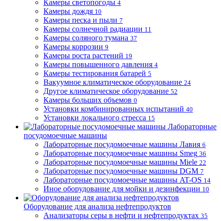
Камеры светопогоды
4
Камеры дождя
10
Камеры песка и пыли
7
Камеры солнечной радиации
11
Камеры соляного тумана
37
Камеры коррозии
9
Камеры роста растений
19
Камеры повышенного давления
4
Камеры тестирования батарей
5
Вакуумное климатическое оборудование
24
Другое климатическое оборудование
52
Камеры больших объемов
0
Установки комбинированных испытаний
40
Установки локального стресса
15
Лабораторные
посудомоечные машины
Лабораторные посудомоечные машины Лавия
6
Лабораторные посудомоечные машины Smeg
36
Лабораторные посудомоечные машины Miele
22
Лабораторные посудомоечные машины DGM
7
Лабораторные посудомоечные машины AT-OS
14
Иное оборудование для мойки и дезинфекции
10
Оборудование для анализа нефтепродуктов
Анализаторы серы в нефти и нефтепродуктах
35