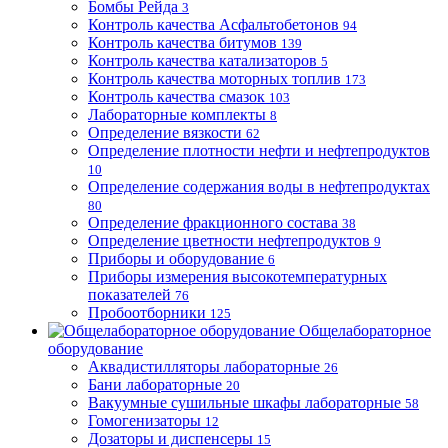
Бомбы Рейда
3
Контроль качества Асфальтобетонов
94
Контроль качества битумов
139
Контроль качества катализаторов
5
Контроль качества моторных топлив
173
Контроль качества смазок
103
Лабораторные комплекты
8
Определение вязкости
62
Определение плотности нефти и нефтепродуктов
10
Определение содержания воды в нефтепродуктах
80
Определение фракционного состава
38
Определение цветности нефтепродуктов
9
Приборы и оборудование
6
Приборы измерения высокотемпературных
показателей
76
Пробоотборники
125
Общелабораторное
оборудование
Аквадистилляторы лабораторные
26
Бани лабораторные
20
Вакуумные сушильные шкафы лабораторные
58
Гомогенизаторы
12
Дозаторы и диспенсеры
15