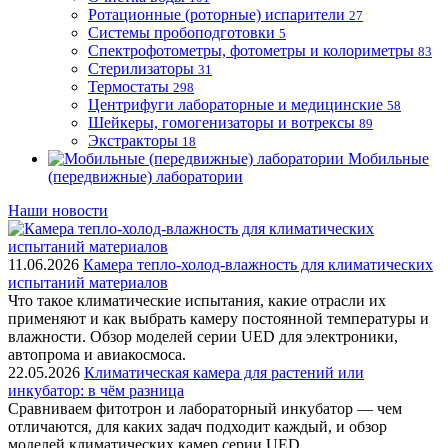
Ротационные (роторные) испарители
27
Системы пробоподготовки
5
Спектрофотометры, фотометры и колориметры
83
Стерилизаторы
31
Термостаты
298
Центрифуги лабораторные и медицинские
58
Шейкеры, гомогенизаторы и вотрексы
89
Экстракторы
18
Мобильные
(передвижные) лаборатории
Наши новости
11.06.2026
Камера тепло-холод-влажность для климатических
испытаний материалов
Что такое климатические испытания, какие отрасли их
применяют и как выбрать камеру постоянной температуры и
влажности. Обзор моделей серии UED для электроники,
автопрома и авиакосмоса.
22.05.2026
Климатическая камера для растений или
инкубатор: в чём разница
Сравниваем фитотрон и лабораторный инкубатор — чем
отличаются, для каких задач подходит каждый, и обзор
моделей климатических камер серии UED.