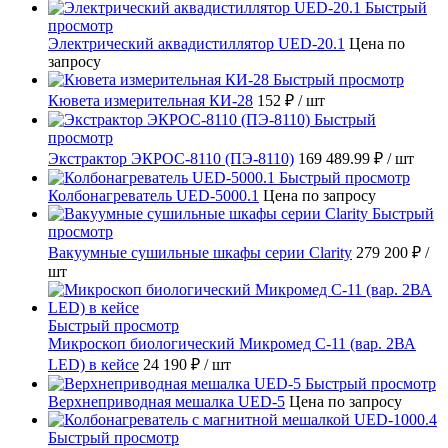
Быстрый
просмотр
Электрический аквадистиллятор UED-20.1
Цена по
запросу
Быстрый просмотр
Кювета измерительная КИ-28
152 ₽
/ шт
Быстрый
просмотр
Экстрактор ЭКРОС-8110 (ПЭ-8110)
169 489.99 ₽
/ шт
Быстрый просмотр
Колбонагреватель UED-5000.1
Цена по запросу
Быстрый
просмотр
Вакуумные сушильные шкафы серии Clarity
279 200 ₽
/
шт
Быстрый просмотр
Микроскоп биологический Микромед С-11 (вар. 2ВА
LED) в кейсе
24 190 ₽
/ шт
Быстрый просмотр
Верхнеприводная мешалка UED-5
Цена по запросу
Быстрый просмотр