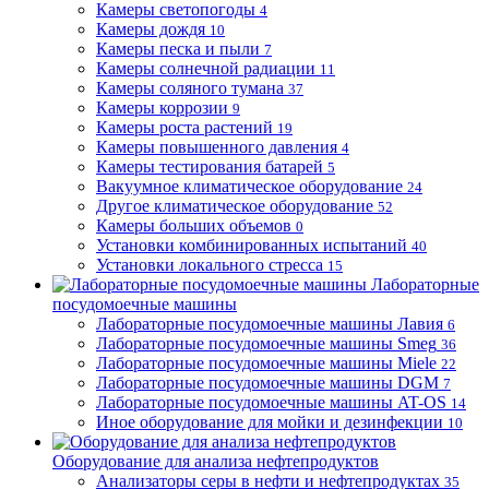
Камеры светопогоды
4
Камеры дождя
10
Камеры песка и пыли
7
Камеры солнечной радиации
11
Камеры соляного тумана
37
Камеры коррозии
9
Камеры роста растений
19
Камеры повышенного давления
4
Камеры тестирования батарей
5
Вакуумное климатическое оборудование
24
Другое климатическое оборудование
52
Камеры больших объемов
0
Установки комбинированных испытаний
40
Установки локального стресса
15
Лабораторные
посудомоечные машины
Лабораторные посудомоечные машины Лавия
6
Лабораторные посудомоечные машины Smeg
36
Лабораторные посудомоечные машины Miele
22
Лабораторные посудомоечные машины DGM
7
Лабораторные посудомоечные машины AT-OS
14
Иное оборудование для мойки и дезинфекции
10
Оборудование для анализа нефтепродуктов
Анализаторы серы в нефти и нефтепродуктах
35