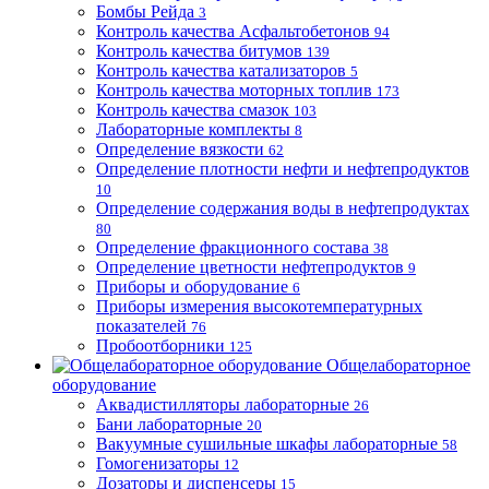
Бомбы Рейда
3
Контроль качества Асфальтобетонов
94
Контроль качества битумов
139
Контроль качества катализаторов
5
Контроль качества моторных топлив
173
Контроль качества смазок
103
Лабораторные комплекты
8
Определение вязкости
62
Определение плотности нефти и нефтепродуктов
10
Определение содержания воды в нефтепродуктах
80
Определение фракционного состава
38
Определение цветности нефтепродуктов
9
Приборы и оборудование
6
Приборы измерения высокотемпературных
показателей
76
Пробоотборники
125
Общелабораторное
оборудование
Аквадистилляторы лабораторные
26
Бани лабораторные
20
Вакуумные сушильные шкафы лабораторные
58
Гомогенизаторы
12
Дозаторы и диспенсеры
15