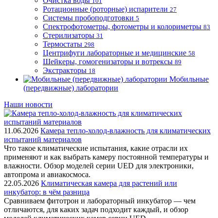
Очистка воды
101
Ротационные (роторные) испарители
27
Системы пробоподготовки
5
Спектрофотометры, фотометры и колориметры
83
Стерилизаторы
31
Термостаты
298
Центрифуги лабораторные и медицинские
58
Шейкеры, гомогенизаторы и вотрексы
89
Экстракторы
18
Мобильные
(передвижные) лаборатории
Наши новости
11.06.2026
Камера тепло-холод-влажность для климатических
испытаний материалов
Что такое климатические испытания, какие отрасли их
применяют и как выбрать камеру постоянной температуры и
влажности. Обзор моделей серии UED для электроники,
автопрома и авиакосмоса.
22.05.2026
Климатическая камера для растений или
инкубатор: в чём разница
Сравниваем фитотрон и лабораторный инкубатор — чем
отличаются, для каких задач подходит каждый, и обзор