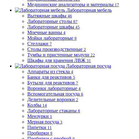
Медицинские анализаторы и материалы
17
Лабораторная мебель
Вытяжные шкафы
46
Лабораторные столы
87
Лабораторные шкафы
45
Моечные ванны
4
Мойки лабораторные
9
Стеллажи
7
Столы производственные
2
Тумбы и пристенные модули
22
Шкафы для хранения ЛВЖ
31
Лабораторная посуда
Аппараты из стекла
4
Банки для реактивов
5
Бутыли для реактивов
7
Воронки лабораторные
4
Вспомогательная посуда
6
Делительные воронки
2
Колбы
14
Лабораторные стаканы
8
Мензурки
1
Мерная посуда
3
Пипетки
11
Пробирки
9
Пробирки с пробкой
9