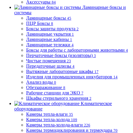
Аксессуары
84
Ламинарные боксы и
системы
Ламинарные боксы
45
ПЦР Боксы
8
Боксы защиты продукта
2
Ламинарные укрытия
1
Ламинарные кабины
1
Ламинарные тележки
4
Боксы для работы с лабораторными животными
4
Перчаточные боксы (изоляторы)
3
Чистые помещения
23
Передаточные шлюзы
4
Вытяжные лабораторные шкафы
17
Изделия для промышленных инкубаторов
14
Анализ воды
0
Обеззараживание
8
Рабочие станции для ЭКО
7
Шкафы стерильного хранения
2
Климатическое
оборудование
Камеры тепла-влаги
35
Камеры тепла-холода
109
Камеры тепла-холода-влаги
226
Камеры термоциклирования и термоудара
70