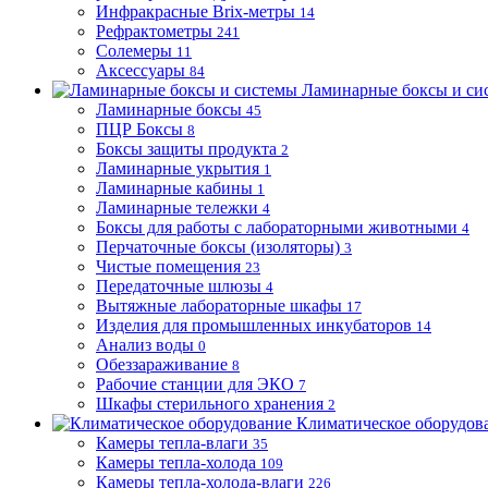
Инфракрасные Brix-метры
14
Рефрактометры
241
Солемеры
11
Аксессуары
84
Ламинарные боксы и си
Ламинарные боксы
45
ПЦР Боксы
8
Боксы защиты продукта
2
Ламинарные укрытия
1
Ламинарные кабины
1
Ламинарные тележки
4
Боксы для работы с лабораторными животными
4
Перчаточные боксы (изоляторы)
3
Чистые помещения
23
Передаточные шлюзы
4
Вытяжные лабораторные шкафы
17
Изделия для промышленных инкубаторов
14
Анализ воды
0
Обеззараживание
8
Рабочие станции для ЭКО
7
Шкафы стерильного хранения
2
Климатическое оборудов
Камеры тепла-влаги
35
Камеры тепла-холода
109
Камеры тепла-холода-влаги
226