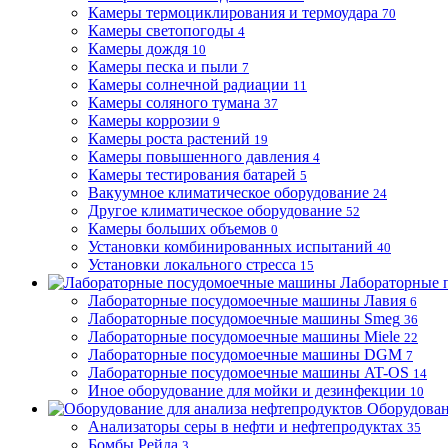
Камеры термоциклирования и термоудара
70
Камеры светопогоды
4
Камеры дождя
10
Камеры песка и пыли
7
Камеры солнечной радиации
11
Камеры соляного тумана
37
Камеры коррозии
9
Камеры роста растений
19
Камеры повышенного давления
4
Камеры тестирования батарей
5
Вакуумное климатическое оборудование
24
Другое климатическое оборудование
52
Камеры больших объемов
0
Установки комбинированных испытаний
40
Установки локального стресса
15
Лабораторные 
Лабораторные посудомоечные машины Лавия
6
Лабораторные посудомоечные машины Smeg
36
Лабораторные посудомоечные машины Miele
22
Лабораторные посудомоечные машины DGM
7
Лабораторные посудомоечные машины AT-OS
14
Иное оборудование для мойки и дезинфекции
10
Оборудован
Анализаторы серы в нефти и нефтепродуктах
35
Бомбы Рейда
3