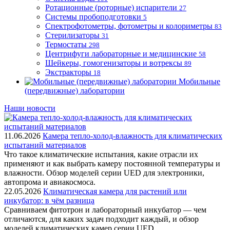
Ротационные (роторные) испарители
27
Системы пробоподготовки
5
Спектрофотометры, фотометры и колориметры
83
Стерилизаторы
31
Термостаты
298
Центрифуги лабораторные и медицинские
58
Шейкеры, гомогенизаторы и вотрексы
89
Экстракторы
18
Мобильные
(передвижные) лаборатории
Наши новости
11.06.2026
Камера тепло-холод-влажность для климатических
испытаний материалов
Что такое климатические испытания, какие отрасли их
применяют и как выбрать камеру постоянной температуры и
влажности. Обзор моделей серии UED для электроники,
автопрома и авиакосмоса.
22.05.2026
Климатическая камера для растений или
инкубатор: в чём разница
Сравниваем фитотрон и лабораторный инкубатор — чем
отличаются, для каких задач подходит каждый, и обзор
моделей климатических камер серии UED.