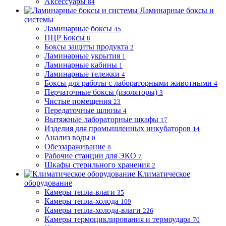
Аксессуары
84
Ламинарные боксы и
системы
Ламинарные боксы
45
ПЦР Боксы
8
Боксы защиты продукта
2
Ламинарные укрытия
1
Ламинарные кабины
1
Ламинарные тележки
4
Боксы для работы с лабораторными животными
4
Перчаточные боксы (изоляторы)
3
Чистые помещения
23
Передаточные шлюзы
4
Вытяжные лабораторные шкафы
17
Изделия для промышленных инкубаторов
14
Анализ воды
0
Обеззараживание
8
Рабочие станции для ЭКО
7
Шкафы стерильного хранения
2
Климатическое
оборудование
Камеры тепла-влаги
35
Камеры тепла-холода
109
Камеры тепла-холода-влаги
226
Камеры термоциклирования и термоудара
70