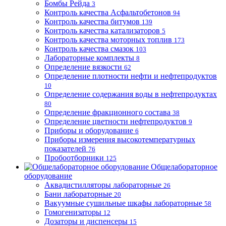
Бомбы Рейда
3
Контроль качества Асфальтобетонов
94
Контроль качества битумов
139
Контроль качества катализаторов
5
Контроль качества моторных топлив
173
Контроль качества смазок
103
Лабораторные комплекты
8
Определение вязкости
62
Определение плотности нефти и нефтепродуктов
10
Определение содержания воды в нефтепродуктах
80
Определение фракционного состава
38
Определение цветности нефтепродуктов
9
Приборы и оборудование
6
Приборы измерения высокотемпературных
показателей
76
Пробоотборники
125
Общелабораторное
оборудование
Аквадистилляторы лабораторные
26
Бани лабораторные
20
Вакуумные сушильные шкафы лабораторные
58
Гомогенизаторы
12
Дозаторы и диспенсеры
15