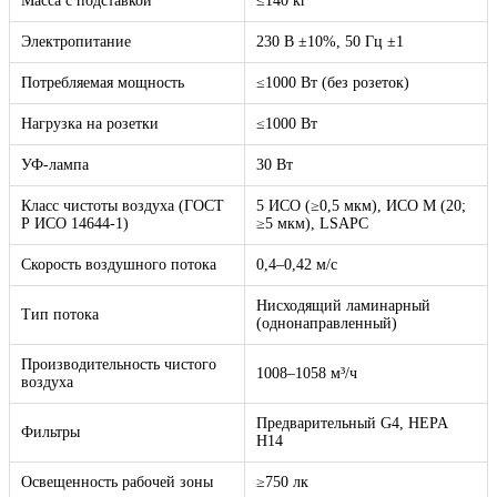
Масса с подставкой
≤140 кг
Электропитание
230 В ±10%, 50 Гц ±1
Потребляемая мощность
≤1000 Вт (без розеток)
Нагрузка на розетки
≤1000 Вт
УФ-лампа
30 Вт
Класс чистоты воздуха (ГОСТ
5 ИСО (≥0,5 мкм), ИСО М (20;
Р ИСО 14644-1)
≥5 мкм), LSAPC
Скорость воздушного потока
0,4–0,42 м/с
Нисходящий ламинарный
Тип потока
(однонаправленный)
Производительность чистого
1008–1058 м³/ч
воздуха
Предварительный G4, HEPA
Фильтры
H14
Освещенность рабочей зоны
≥750 лк