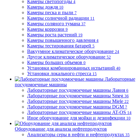
Камеры светопогоды
4
Камеры дождя
10
Камеры песка и пыли
7
Камеры солнечной радиации
11
Камеры соляного тумана
37
Камеры коррозии
9
Камеры роста растений
19
Камеры повышенного давления
4
Камеры тестирования батарей
5
Вакуумное климатическое оборудование
24
Другое климатическое оборудование
52
Камеры больших объемов
0
Установки комбинированных испытаний
40
Установки локального стресса
15
Лабораторные
посудомоечные машины
Лабораторные посудомоечные машины Лавия
6
Лабораторные посудомоечные машины Smeg
36
Лабораторные посудомоечные машины Miele
22
Лабораторные посудомоечные машины DGM
7
Лабораторные посудомоечные машины AT-OS
14
Иное оборудование для мойки и дезинфекции
10
Оборудование для анализа нефтепродуктов
Анализаторы серы в нефти и нефтепродуктах
35