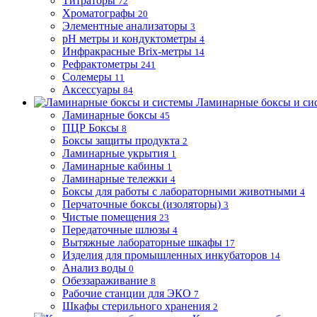
Титраторы
72
Хроматографы
20
Элементные анализаторы
3
pH метры и кондуктометры
4
Инфракрасные Brix-метры
14
Рефрактометры
241
Солемеры
11
Аксессуары
84
Ламинарные боксы и си
Ламинарные боксы
45
ПЦР Боксы
8
Боксы защиты продукта
2
Ламинарные укрытия
1
Ламинарные кабины
1
Ламинарные тележки
4
Боксы для работы с лабораторными животными
4
Перчаточные боксы (изоляторы)
3
Чистые помещения
23
Передаточные шлюзы
4
Вытяжные лабораторные шкафы
17
Изделия для промышленных инкубаторов
14
Анализ воды
0
Обеззараживание
8
Рабочие станции для ЭКО
7
Шкафы стерильного хранения
2