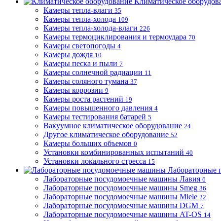
Климатическое оборудов
Камеры тепла-влаги
35
Камеры тепла-холода
109
Камеры тепла-холода-влаги
226
Камеры термоциклирования и термоудара
70
Камеры светопогоды
4
Камеры дождя
10
Камеры песка и пыли
7
Камеры солнечной радиации
11
Камеры соляного тумана
37
Камеры коррозии
9
Камеры роста растений
19
Камеры повышенного давления
4
Камеры тестирования батарей
5
Вакуумное климатическое оборудование
24
Другое климатическое оборудование
52
Камеры больших объемов
0
Установки комбинированных испытаний
40
Установки локального стресса
15
Лабораторные 
Лабораторные посудомоечные машины Лавия
6
Лабораторные посудомоечные машины Smeg
36
Лабораторные посудомоечные машины Miele
22
Лабораторные посудомоечные машины DGM
7
Лабораторные посудомоечные машины AT-OS
14