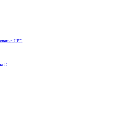
дование UED
фы
12