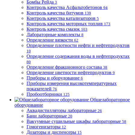
Бомбы Рейда
3
Контроль качества Асфальтобетонов
94
Контроль качества битумов
139
Контроль качества катализаторов
5
Контроль качества моторных топлив
173
Контроль качества смазок
103
Лабораторные комплекты
8
Определение вязкости
62
Определение плотности нефти и нефтепродуктов
10
Определение содержания воды в нефтепродуктах
80
Определение фракционного состава
38
Определение цветности нефтепродуктов
9
Приборы и оборудование
6
Приборы измерения высокотемпературных
показателей
76
Пробоотборники
125
Общелабораторное
оборудование
Аквадистилляторы лабораторные
26
Бани лабораторные
20
Вакуумные сушильные шкафы лабораторные
58
Гомогенизаторы
12
Дозаторы и диспенсеры
15