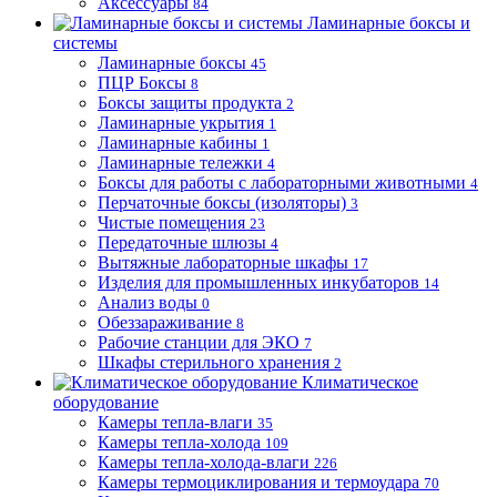
Аксессуары
84
Ламинарные боксы и
системы
Ламинарные боксы
45
ПЦР Боксы
8
Боксы защиты продукта
2
Ламинарные укрытия
1
Ламинарные кабины
1
Ламинарные тележки
4
Боксы для работы с лабораторными животными
4
Перчаточные боксы (изоляторы)
3
Чистые помещения
23
Передаточные шлюзы
4
Вытяжные лабораторные шкафы
17
Изделия для промышленных инкубаторов
14
Анализ воды
0
Обеззараживание
8
Рабочие станции для ЭКО
7
Шкафы стерильного хранения
2
Климатическое
оборудование
Камеры тепла-влаги
35
Камеры тепла-холода
109
Камеры тепла-холода-влаги
226
Камеры термоциклирования и термоудара
70