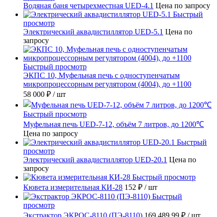
Водяная баня четырехместная UED-4.1
Цена по запросу
Быстрый
просмотр
Электрический аквадистиллятор UED-5.1
Цена по
запросу
Быстрый просмотр
ЭКПС 10, Муфельная печь с одноступенчатым
микропроцессорным регулятором (4004), до +1100
58 000 ₽
/ шт
Быстрый просмотр
Муфельная печь UED-7-12, объём 7 литров, до 1200℃
Цена по запросу
Быстрый
просмотр
Электрический аквадистиллятор UED-20.1
Цена по
запросу
Быстрый просмотр
Кювета измерительная КИ-28
152 ₽
/ шт
Быстрый
просмотр
Экстрактор ЭКРОС-8110 (ПЭ-8110)
169 489.99 ₽
/ шт