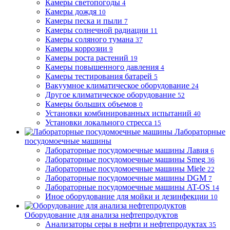
Камеры светопогоды
4
Камеры дождя
10
Камеры песка и пыли
7
Камеры солнечной радиации
11
Камеры соляного тумана
37
Камеры коррозии
9
Камеры роста растений
19
Камеры повышенного давления
4
Камеры тестирования батарей
5
Вакуумное климатическое оборудование
24
Другое климатическое оборудование
52
Камеры больших объемов
0
Установки комбинированных испытаний
40
Установки локального стресса
15
Лабораторные
посудомоечные машины
Лабораторные посудомоечные машины Лавия
6
Лабораторные посудомоечные машины Smeg
36
Лабораторные посудомоечные машины Miele
22
Лабораторные посудомоечные машины DGM
7
Лабораторные посудомоечные машины AT-OS
14
Иное оборудование для мойки и дезинфекции
10
Оборудование для анализа нефтепродуктов
Анализаторы серы в нефти и нефтепродуктах
35