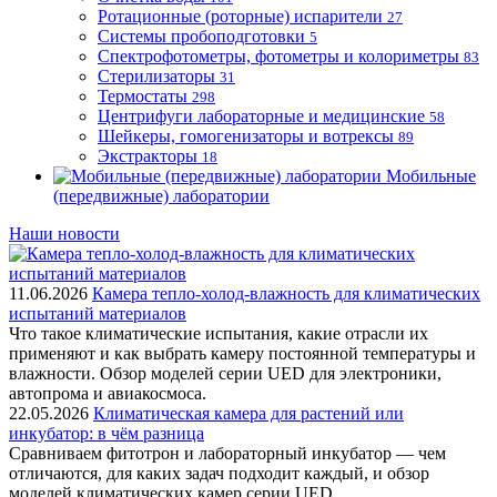
Ротационные (роторные) испарители
27
Системы пробоподготовки
5
Спектрофотометры, фотометры и колориметры
83
Стерилизаторы
31
Термостаты
298
Центрифуги лабораторные и медицинские
58
Шейкеры, гомогенизаторы и вотрексы
89
Экстракторы
18
Мобильные
(передвижные) лаборатории
Наши новости
11.06.2026
Камера тепло-холод-влажность для климатических
испытаний материалов
Что такое климатические испытания, какие отрасли их
применяют и как выбрать камеру постоянной температуры и
влажности. Обзор моделей серии UED для электроники,
автопрома и авиакосмоса.
22.05.2026
Климатическая камера для растений или
инкубатор: в чём разница
Сравниваем фитотрон и лабораторный инкубатор — чем
отличаются, для каких задач подходит каждый, и обзор
моделей климатических камер серии UED.