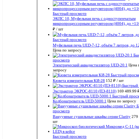
Быстрый просмотр
ЭКПС 10, Муфельная печь с одноступенчатым
микропроцессорным регулятором (4004), до +11
₽
/ шт
Быстрый просмотр
Муфельная печь UED-7-12, объём 7 литров, до 
Цена по запросу
Бы
просмотр
Электрический аквадистиллятор UED-20.1
Цена 
запросу
Быстрый просм
Кювета измерительная КИ-28
152 ₽
/ шт
Быстрый
Экстрактор ЭКРОС-8110 (ПЭ-8110)
169 489.99 
Быстрый прос
Колбонагреватель UED-5000.1
Цена по запросу
Б
просмотр
Вакуумные сушильные шкафы серии Clarity
279
шт
Быстрый просмотр