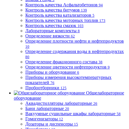
Контроль качества Асфальтобетонов
94
Контроль качества битумов
139
Контроль качества катализаторов
5
Контроль качества моторных топлив
173
Контроль качества смазок
103
Лабораторные комплекты
8
Определение вязкости
62
Определение плотности нефти и нефтепродуктов
10
Определение содержания воды в нефтепродуктах
80
Определение фракционного состава
38
Определение цветности нефтепродуктов
9
Приборы и оборудование
6
Приборы измерения высокотемпературных
показателей
76
Пробоотборники
125
Общелабораторное
оборудование
Аквадистилляторы лабораторные
26
Бани лабораторные
20
Вакуумные сушильные шкафы лабораторные
58
Гомогенизаторы
12
Дозаторы и диспенсеры
15