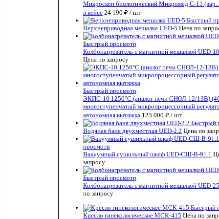
Микроскоп биологический Микромед С-11 (вар.
в кейсе
24 190 ₽
/ шт
Быстрый п
Верхнеприводная мешалка UED-5
Цена по запро
Быстрый просмотр
Колбонагреватель с магнитной мешалкой UED-10
Цена по запросу
Быстрый просмотр
ЭКПС-10 1250°С (аналог печи СНОЛ-12/13В) (40
многоступенчатый микропроцессорный регулят
автономная вытяжка
123 000 ₽
/ шт
Быстрый 
Водяная баня двухместная UED-2.2
Цена по зап
просмотр
Вакуумный сушильный шкаф UED-СШ-В-91.1
Ц
запросу
Быстрый просмотр
Колбонагреватель с магнитной мешалкой UED-25
по запросу
Быстрый 
Кресло гинекологическое МСК-415
Цена по зап