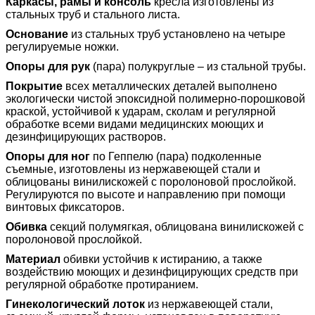
Каркасы, рамы и консоль
кресла изготовлены из
стальных труб и стального листа.
Основание
из стальных труб установлено на четыре
регулируемые ножки.
Опоры для рук
(пара) полукруглые – из стальной трубы.
Покрытие
всех металлических деталей выполнено
экологически чистой эпоксидной полимерно-порошковой
краской, устойчивой к ударам, сколам и регулярной
обработке всеми видами медицинских моющих и
дезинфицирующих растворов.
Опоры для ног
по Геппелю (пара) подколенные
съемные, изготовлены из нержавеющей стали и
облицованы винилискожей с поролоновой прослойкой.
Регулируются по высоте и направлению при помощи
винтовых фиксаторов.
Обивка
секций полумягкая, облицована винилискожей с
поролоновой прослойкой.
Материал
обивки устойчив к истиранию, а также
воздействию моющих и дезинфицирующих средств при
регулярной обработке протиранием.
Гинекологический лоток
из нержавеющей стали,