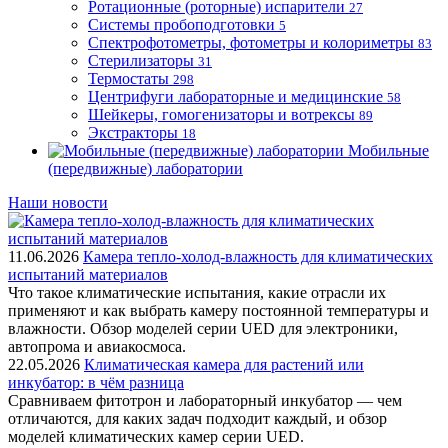
Ротационные (роторные) испарители
27
Системы пробоподготовки
5
Спектрофотометры, фотометры и колориметры
83
Стерилизаторы
31
Термостаты
298
Центрифуги лабораторные и медицинские
58
Шейкеры, гомогенизаторы и вотрексы
89
Экстракторы
18
Мобильные
(передвижные) лаборатории
Наши новости
11.06.2026
Камера тепло-холод-влажность для климатических
испытаний материалов
Что такое климатические испытания, какие отрасли их
применяют и как выбрать камеру постоянной температуры и
влажности. Обзор моделей серии UED для электроники,
автопрома и авиакосмоса.
22.05.2026
Климатическая камера для растений или
инкубатор: в чём разница
Сравниваем фитотрон и лабораторный инкубатор — чем
отличаются, для каких задач подходит каждый, и обзор
моделей климатических камер серии UED.