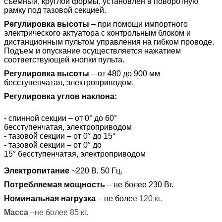
съемный, круглой формы, установлен в поворотную
рамку под тазовой секцией.
Регулировка высоты
–
при помощи импортного
электрического актуатора с контрольным блоком и
дистанционным пультом управления на гибком проводе.
Подъем и опускание осуществляется нажатием
соответствующей кнопки пульта.
Регулировка высоты
– от 480 до
900 мм
бесступенчатая, электроприводом.
Регулировка углов наклона:
- спинной секции – от 0° до 60°
бесступенчатая,
электроприводом
- тазовой секции – от 0° до 15°
- тазовой секции – от 0° до
15°
бесступенчатая,
электроприводом
Электропитание
~220 В, 50 Гц.
Потребляемая мощность
– не более 230 Вт.
Номинальная нагрузка
– не боле
е 120 кг.
Масса
–не более 85 кг.