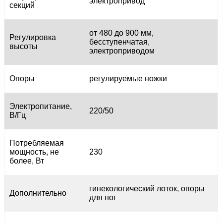
электропривод
секций
от 480 до 900 мм,
Регулировка
бесступенчатая,
высоты
электроприводом
Опоры
регулируемые ножки
Электропитание,
220/50
В/Гц
Потребляемая
мощность, не
230
более, Вт
гинекологический лоток, опоры
Дополнительно
для ног