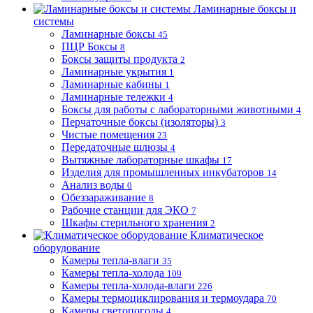
Ламинарные боксы и
системы
Ламинарные боксы
45
ПЦР Боксы
8
Боксы защиты продукта
2
Ламинарные укрытия
1
Ламинарные кабины
1
Ламинарные тележки
4
Боксы для работы с лабораторными животными
4
Перчаточные боксы (изоляторы)
3
Чистые помещения
23
Передаточные шлюзы
4
Вытяжные лабораторные шкафы
17
Изделия для промышленных инкубаторов
14
Анализ воды
0
Обеззараживание
8
Рабочие станции для ЭКО
7
Шкафы стерильного хранения
2
Климатическое
оборудование
Камеры тепла-влаги
35
Камеры тепла-холода
109
Камеры тепла-холода-влаги
226
Камеры термоциклирования и термоудара
70
Камеры светопогоды
4