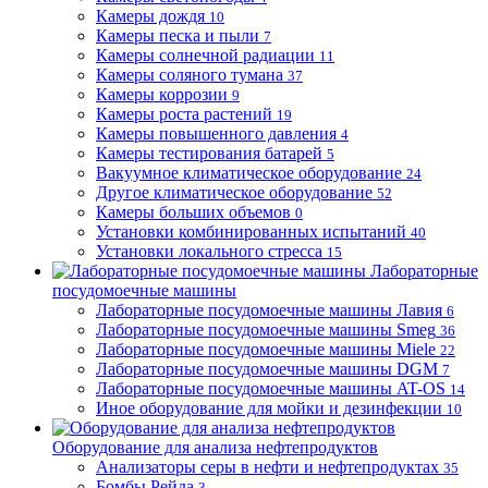
Камеры дождя
10
Камеры песка и пыли
7
Камеры солнечной радиации
11
Камеры соляного тумана
37
Камеры коррозии
9
Камеры роста растений
19
Камеры повышенного давления
4
Камеры тестирования батарей
5
Вакуумное климатическое оборудование
24
Другое климатическое оборудование
52
Камеры больших объемов
0
Установки комбинированных испытаний
40
Установки локального стресса
15
Лабораторные
посудомоечные машины
Лабораторные посудомоечные машины Лавия
6
Лабораторные посудомоечные машины Smeg
36
Лабораторные посудомоечные машины Miele
22
Лабораторные посудомоечные машины DGM
7
Лабораторные посудомоечные машины AT-OS
14
Иное оборудование для мойки и дезинфекции
10
Оборудование для анализа нефтепродуктов
Анализаторы серы в нефти и нефтепродуктах
35
Бомбы Рейда
3