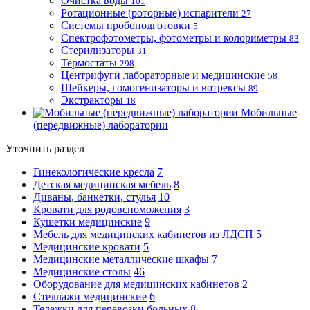
Очистка воды
101
Ротационные (роторные) испарители
27
Системы пробоподготовки
5
Спектрофотометры, фотометры и колориметры
83
Стерилизаторы
31
Термостаты
298
Центрифуги лабораторные и медицинские
58
Шейкеры, гомогенизаторы и вотрексы
89
Экстракторы
18
Мобильные
(передвижные) лаборатории
Уточнить раздел
Гинекологические кресла
7
Детская медицинская мебель
8
Диваны, банкетки, стулья
10
Кровати для родовспоможения
3
Кушетки медицинские
9
Мебель для медицинских кабинетов из ЛДСП
5
Медицинские кровати
5
Медицинские металлические шкафы
7
Медицинские столы
46
Оборудование для медицинских кабинетов
2
Стеллажи медицинские
6
Тележки для перевозки больных
8