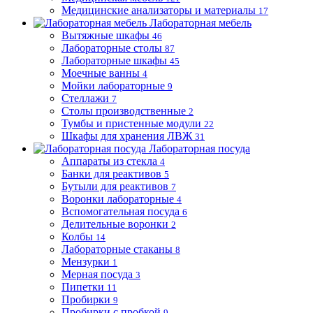
Медицинские анализаторы и материалы
17
Лабораторная мебель
Вытяжные шкафы
46
Лабораторные столы
87
Лабораторные шкафы
45
Моечные ванны
4
Мойки лабораторные
9
Стеллажи
7
Столы производственные
2
Тумбы и пристенные модули
22
Шкафы для хранения ЛВЖ
31
Лабораторная посуда
Аппараты из стекла
4
Банки для реактивов
5
Бутыли для реактивов
7
Воронки лабораторные
4
Вспомогательная посуда
6
Делительные воронки
2
Колбы
14
Лабораторные стаканы
8
Мензурки
1
Мерная посуда
3
Пипетки
11
Пробирки
9
Пробирки с пробкой
9