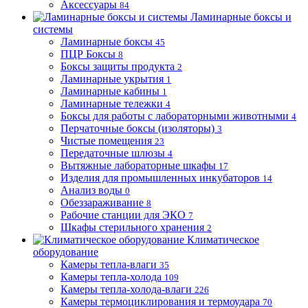
Аксессуары
84
Ламинарные боксы и
системы
Ламинарные боксы
45
ПЦР Боксы
8
Боксы защиты продукта
2
Ламинарные укрытия
1
Ламинарные кабины
1
Ламинарные тележки
4
Боксы для работы с лабораторными животными
4
Перчаточные боксы (изоляторы)
3
Чистые помещения
23
Передаточные шлюзы
4
Вытяжные лабораторные шкафы
17
Изделия для промышленных инкубаторов
14
Анализ воды
0
Обеззараживание
8
Рабочие станции для ЭКО
7
Шкафы стерильного хранения
2
Климатическое
оборудование
Камеры тепла-влаги
35
Камеры тепла-холода
109
Камеры тепла-холода-влаги
226
Камеры термоциклирования и термоудара
70