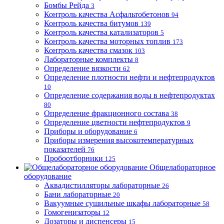
Бомбы Рейда
3
Контроль качества Асфальтобетонов
94
Контроль качества битумов
139
Контроль качества катализаторов
5
Контроль качества моторных топлив
173
Контроль качества смазок
103
Лабораторные комплекты
8
Определение вязкости
62
Определение плотности нефти и нефтепродуктов
10
Определение содержания воды в нефтепродуктах
80
Определение фракционного состава
38
Определение цветности нефтепродуктов
9
Приборы и оборудование
6
Приборы измерения высокотемпературных
показателей
76
Пробоотборники
125
Общелабораторное
оборудование
Аквадистилляторы лабораторные
26
Бани лабораторные
20
Вакуумные сушильные шкафы лабораторные
58
Гомогенизаторы
12
Дозаторы и диспенсеры
15