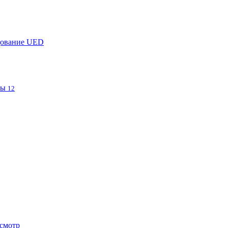
дование UED
фы
12
смотр