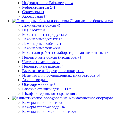
Инфракрасные Brix-метры
14
Рефрактометры
241
Солемеры
11
Аксессуары
84
Ламинарные боксы и си
Ламинарные боксы
45
ПЦР Боксы
8
Боксы защиты продукта
2
Ламинарные укрытия
1
Ламинарные кабины
1
Ламинарные тележки
4
Боксы для работы с лабораторными животными
4
Перчаточные боксы (изоляторы)
3
Чистые помещения
23
Передаточные шлюзы
4
Вытяжные лабораторные шкафы
17
Изделия для промышленных инкубаторов
14
Анализ воды
0
Обеззараживание
8
Рабочие станции для ЭКО
7
Шкафы стерильного хранения
2
Климатическое оборудов
Камеры тепла-влаги
35
Камеры тепла-холода
109
Камеры тепла-холода-влаги
226