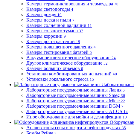
Камеры термоциклирования и термоудара
70
Камеры светопогоды
4
Камеры дождя
10
Камеры песка и пыли
7
Камеры солнечной радиации
11
Камеры соляного тумана
37
Камеры коррозии
9
Камеры роста растений
19
Камеры повышенного давления
4
Камеры тестирования батарей
5
Вакуумное климатическое оборудование
24
Другое климатическое оборудование
52
Камеры больших объемов
0
Установки комбинированных испытаний
40
Установки локального стресса
15
Лабораторные 
Лабораторные посудомоечные машины Лавия
6
Лабораторные посудомоечные машины Smeg
36
Лабораторные посудомоечные машины Miele
22
Лабораторные посудомоечные машины DGM
7
Лабораторные посудомоечные машины AT-OS
14
Иное оборудование для мойки и дезинфекции
10
Оборудован
Анализаторы серы в нефти и нефтепродуктах
35
Бомбы Рейда
3