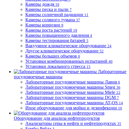
Камеры дождя
10
Камеры песка и пыли
7
Камеры солнечной радиации
11
Камеры соляного тумана
37
Камеры коррозии
9
Камеры роста растений
19
Камеры повышенного давления
4
Камеры тестирования батарей
5
Вакуумное климатическое оборудование
24
Другое климатическое оборудование
52
Камеры больших объемов
0
Установки комбинированных испытаний
40
Установки локального стресса
15
Лабораторные
посудомоечные машины
Лабораторные посудомоечные машины Лавия
6
Лабораторные посудомоечные машины Smeg
36
Лабораторные посудомоечные машины Miele
22
Лабораторные посудомоечные машины DGM
7
Лабораторные посудомоечные машины AT-OS
14
Иное оборудование для мойки и дезинфекции
10
Оборудование для анализа нефтепродуктов
Анализаторы серы в нефти и нефтепродуктах
35
Бомбы Рейда
3