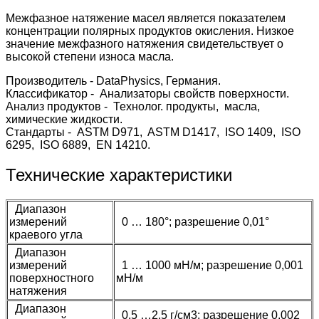
Межфазное натяжение масел является показателем
концентрации полярных продуктов окисления. Низкое
значение межфазного натяжения свидетельствует о
высокой степени износа масла.
Производитель - DataPhysics, Германия.
Классификатор - Анализаторы свойств поверхности.
Анализ продуктов - Технолог. продукты, масла,
химические жидкости.
Стандарты - ASTM D971, ASTM D1417, ISO 1409, ISO
6295, ISO 6889, EN 14210.
Технические характеристики
Диапазон
измерений
0 … 180°; разрешение 0,01°
краевого угла
Диапазон
измерений
1 … 1000 мН/м; разрешение 0,001
поверхностного
мН/м
натяжения
Диапазон
0,5 …2,5 г/cм3; разрешение 0,002