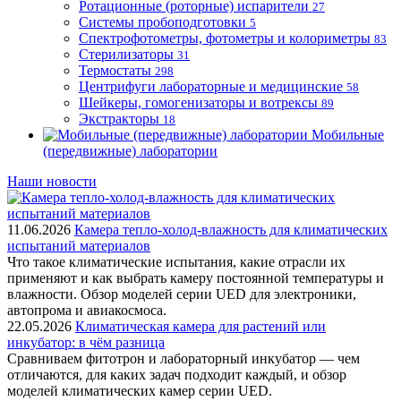
Ротационные (роторные) испарители
27
Системы пробоподготовки
5
Спектрофотометры, фотометры и колориметры
83
Стерилизаторы
31
Термостаты
298
Центрифуги лабораторные и медицинские
58
Шейкеры, гомогенизаторы и вотрексы
89
Экстракторы
18
Мобильные
(передвижные) лаборатории
Наши новости
11.06.2026
Камера тепло-холод-влажность для климатических
испытаний материалов
Что такое климатические испытания, какие отрасли их
применяют и как выбрать камеру постоянной температуры и
влажности. Обзор моделей серии UED для электроники,
автопрома и авиакосмоса.
22.05.2026
Климатическая камера для растений или
инкубатор: в чём разница
Сравниваем фитотрон и лабораторный инкубатор — чем
отличаются, для каких задач подходит каждый, и обзор
моделей климатических камер серии UED.