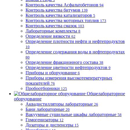
Контроль качества Асфальтобетонов
94
Контроль качества битумов
139
Контроль качества катализаторов
5
Контроль качества моторных топлив
173
Контроль качества смазок
103
Лабораторные комплекты
8
Определение вязкости
62
Определение плотности нефти и нефтепродуктов
10
Определение содержания воды в нефтепродуктах
80
Определение фракционного состава
38
Определение цветности нефтепродуктов
9
Приборы и оборудование
6
Приборы измерения высокотемпературных
показателей
76
Пробоотборники
125
Общелабораторное
оборудование
Аквадистилляторы лабораторные
26
Бани лабораторные
20
Вакуумные сушильные шкафы лабораторные
58
Гомогенизаторы
12
Дозаторы и диспенсеры
15