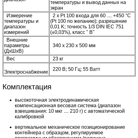
температуры и вывод данных на
экран
Измерение
2 x Pt 100 входа для 60 … +450 °C
температуры и
(Pt 100 по желанию); разрешение
диапазон
0,01 K; точность 1/3 DIN IEC 751
измерений
(±0,03%), класс " В"
Внешние
параметры
340 x 230 x 500 мм
(ДxШxВ)
Вес
23 кг
220 В; 50 Гц; 55 Ватт
Электроснабжение
Комплектация
высокоточная электродинамическая
компенсационная весовая система (диапазон
взвешивания: 10 мкг … 210 г) с автоматической
калибровкой
вертикальное механическое позиционирование
контейнера с образцом, регулируемое