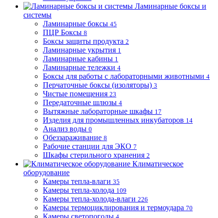
Ламинарные боксы и
системы
Ламинарные боксы
45
ПЦР Боксы
8
Боксы защиты продукта
2
Ламинарные укрытия
1
Ламинарные кабины
1
Ламинарные тележки
4
Боксы для работы с лабораторными животными
4
Перчаточные боксы (изоляторы)
3
Чистые помещения
23
Передаточные шлюзы
4
Вытяжные лабораторные шкафы
17
Изделия для промышленных инкубаторов
14
Анализ воды
0
Обеззараживание
8
Рабочие станции для ЭКО
7
Шкафы стерильного хранения
2
Климатическое
оборудование
Камеры тепла-влаги
35
Камеры тепла-холода
109
Камеры тепла-холода-влаги
226
Камеры термоциклирования и термоудара
70
Камеры светопогоды
4