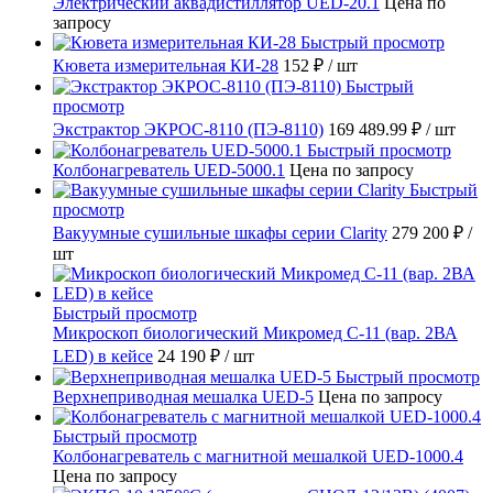
Электрический аквадистиллятор UED-20.1
Цена по
запросу
Быстрый просмотр
Кювета измерительная КИ-28
152 ₽
/ шт
Быстрый
просмотр
Экстрактор ЭКРОС-8110 (ПЭ-8110)
169 489.99 ₽
/ шт
Быстрый просмотр
Колбонагреватель UED-5000.1
Цена по запросу
Быстрый
просмотр
Вакуумные сушильные шкафы серии Clarity
279 200 ₽
/
шт
Быстрый просмотр
Микроскоп биологический Микромед С-11 (вар. 2ВА
LED) в кейсе
24 190 ₽
/ шт
Быстрый просмотр
Верхнеприводная мешалка UED-5
Цена по запросу
Быстрый просмотр
Колбонагреватель с магнитной мешалкой UED-1000.4
Цена по запросу