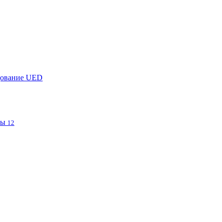
дование UED
фы
12