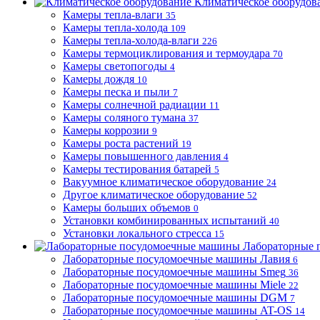
Климатическое оборудов
Камеры тепла-влаги
35
Камеры тепла-холода
109
Камеры тепла-холода-влаги
226
Камеры термоциклирования и термоудара
70
Камеры светопогоды
4
Камеры дождя
10
Камеры песка и пыли
7
Камеры солнечной радиации
11
Камеры соляного тумана
37
Камеры коррозии
9
Камеры роста растений
19
Камеры повышенного давления
4
Камеры тестирования батарей
5
Вакуумное климатическое оборудование
24
Другое климатическое оборудование
52
Камеры больших объемов
0
Установки комбинированных испытаний
40
Установки локального стресса
15
Лабораторные 
Лабораторные посудомоечные машины Лавия
6
Лабораторные посудомоечные машины Smeg
36
Лабораторные посудомоечные машины Miele
22
Лабораторные посудомоечные машины DGM
7
Лабораторные посудомоечные машины AT-OS
14