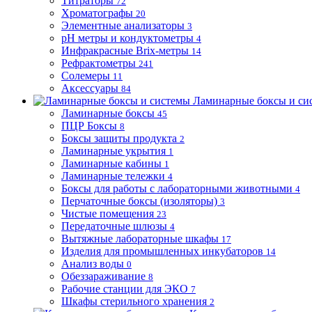
Титраторы
72
Хроматографы
20
Элементные анализаторы
3
pH метры и кондуктометры
4
Инфракрасные Brix-метры
14
Рефрактометры
241
Солемеры
11
Аксессуары
84
Ламинарные боксы и си
Ламинарные боксы
45
ПЦР Боксы
8
Боксы защиты продукта
2
Ламинарные укрытия
1
Ламинарные кабины
1
Ламинарные тележки
4
Боксы для работы с лабораторными животными
4
Перчаточные боксы (изоляторы)
3
Чистые помещения
23
Передаточные шлюзы
4
Вытяжные лабораторные шкафы
17
Изделия для промышленных инкубаторов
14
Анализ воды
0
Обеззараживание
8
Рабочие станции для ЭКО
7
Шкафы стерильного хранения
2