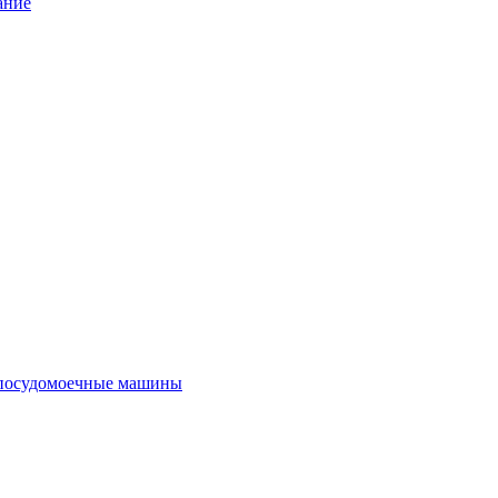
ание
посудомоечные машины