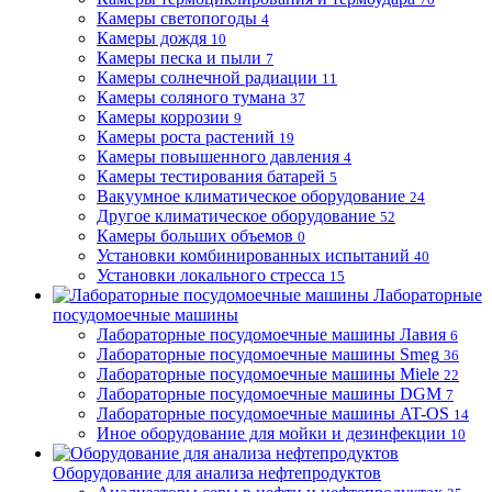
Камеры светопогоды
4
Камеры дождя
10
Камеры песка и пыли
7
Камеры солнечной радиации
11
Камеры соляного тумана
37
Камеры коррозии
9
Камеры роста растений
19
Камеры повышенного давления
4
Камеры тестирования батарей
5
Вакуумное климатическое оборудование
24
Другое климатическое оборудование
52
Камеры больших объемов
0
Установки комбинированных испытаний
40
Установки локального стресса
15
Лабораторные
посудомоечные машины
Лабораторные посудомоечные машины Лавия
6
Лабораторные посудомоечные машины Smeg
36
Лабораторные посудомоечные машины Miele
22
Лабораторные посудомоечные машины DGM
7
Лабораторные посудомоечные машины AT-OS
14
Иное оборудование для мойки и дезинфекции
10
Оборудование для анализа нефтепродуктов