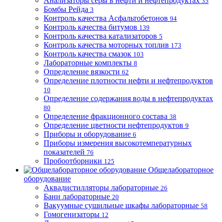
Анализаторы серы в нефти и нефтепродуктах
35
Бомбы Рейда
3
Контроль качества Асфальтобетонов
94
Контроль качества битумов
139
Контроль качества катализаторов
5
Контроль качества моторных топлив
173
Контроль качества смазок
103
Лабораторные комплекты
8
Определение вязкости
62
Определение плотности нефти и нефтепродуктов
10
Определение содержания воды в нефтепродуктах
80
Определение фракционного состава
38
Определение цветности нефтепродуктов
9
Приборы и оборудование
6
Приборы измерения высокотемпературных
показателей
76
Пробоотборники
125
Общелабораторное
оборудование
Аквадистилляторы лабораторные
26
Бани лабораторные
20
Вакуумные сушильные шкафы лабораторные
58
Гомогенизаторы
12