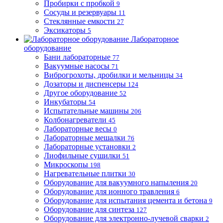
Пробирки с пробкой
9
Сосуды и резервуары
11
Стеклянные емкости
27
Эксикаторы
5
Лабораторное
оборудование
Бани лабораторные
77
Вакуумные насосы
71
Виброгрохоты, дробилки и мельницы
34
Дозаторы и диспенсеры
124
Другое оборудование
52
Инкубаторы
54
Испытательные машины
206
Колбонагреватели
45
Лабораторные весы
0
Лабораторные мешалки
76
Лабораторные установки
2
Лиофильные сушилки
51
Микроскопы
198
Нагревательные плитки
30
Оборудование для вакуумного напыления
20
Оборудование для ионного травления
6
Оборудование для испытания цемента и бетона
9
Оборудование для синтеза
127
Оборудование для электронно-лучевой сварки
2