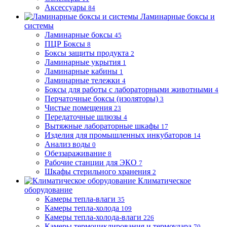
Аксессуары
84
Ламинарные боксы и
системы
Ламинарные боксы
45
ПЦР Боксы
8
Боксы защиты продукта
2
Ламинарные укрытия
1
Ламинарные кабины
1
Ламинарные тележки
4
Боксы для работы с лабораторными животными
4
Перчаточные боксы (изоляторы)
3
Чистые помещения
23
Передаточные шлюзы
4
Вытяжные лабораторные шкафы
17
Изделия для промышленных инкубаторов
14
Анализ воды
0
Обеззараживание
8
Рабочие станции для ЭКО
7
Шкафы стерильного хранения
2
Климатическое
оборудование
Камеры тепла-влаги
35
Камеры тепла-холода
109
Камеры тепла-холода-влаги
226
Камеры термоциклирования и термоудара
70