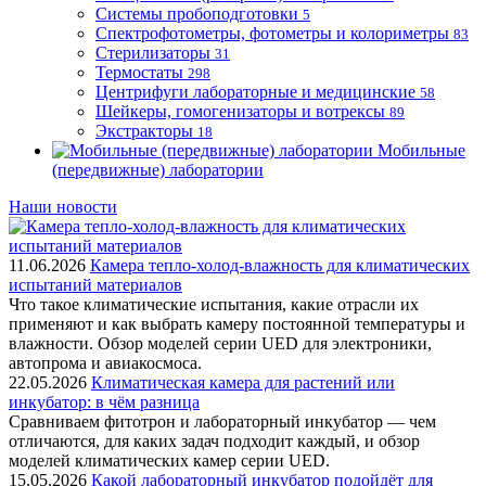
Системы пробоподготовки
5
Спектрофотометры, фотометры и колориметры
83
Стерилизаторы
31
Термостаты
298
Центрифуги лабораторные и медицинские
58
Шейкеры, гомогенизаторы и вотрексы
89
Экстракторы
18
Мобильные
(передвижные) лаборатории
Наши новости
11.06.2026
Камера тепло-холод-влажность для климатических
испытаний материалов
Что такое климатические испытания, какие отрасли их
применяют и как выбрать камеру постоянной температуры и
влажности. Обзор моделей серии UED для электроники,
автопрома и авиакосмоса.
22.05.2026
Климатическая камера для растений или
инкубатор: в чём разница
Сравниваем фитотрон и лабораторный инкубатор — чем
отличаются, для каких задач подходит каждый, и обзор
моделей климатических камер серии UED.
15.05.2026
Какой лабораторный инкубатор подойдёт для