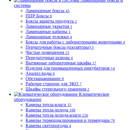
Ламинарные боксы и
системы
Ламинарные боксы
45
ПЦР Боксы
8
Боксы защиты продукта
2
Ламинарные укрытия
1
Ламинарные кабины
1
Ламинарные тележки
4
Боксы для работы с лабораторными животными
4
Перчаточные боксы (изоляторы)
3
Чистые помещения
23
Передаточные шлюзы
4
Вытяжные лабораторные шкафы
17
Изделия для промышленных инкубаторов
14
Анализ воды
0
Обеззараживание
8
Рабочие станции для ЭКО
7
Шкафы стерильного хранения
2
Климатическое
оборудование
Камеры тепла-влаги
35
Камеры тепла-холода
109
Камеры тепла-холода-влаги
226
Камеры термоциклирования и термоудара
70
Камеры светопогоды
4