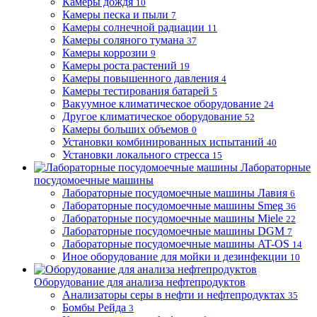
Камеры дождя
10
Камеры песка и пыли
7
Камеры солнечной радиации
11
Камеры соляного тумана
37
Камеры коррозии
9
Камеры роста растений
19
Камеры повышенного давления
4
Камеры тестирования батарей
5
Вакуумное климатическое оборудование
24
Другое климатическое оборудование
52
Камеры больших объемов
0
Установки комбинированных испытаний
40
Установки локального стресса
15
Лабораторные
посудомоечные машины
Лабораторные посудомоечные машины Лавия
6
Лабораторные посудомоечные машины Smeg
36
Лабораторные посудомоечные машины Miele
22
Лабораторные посудомоечные машины DGM
7
Лабораторные посудомоечные машины AT-OS
14
Иное оборудование для мойки и дезинфекции
10
Оборудование для анализа нефтепродуктов
Анализаторы серы в нефти и нефтепродуктах
35
Бомбы Рейда
3