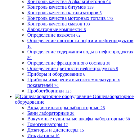
Контроль качества Асфальтобетонов
94
Контроль качества битумов
139
Контроль качества катализаторов
5
Контроль качества моторных топлив
173
Контроль качества смазок
103
Лабораторные комплекты
8
Определение вязкости
62
Определение плотности нефти и нефтепродуктов
10
Определение содержания воды в нефтепродуктах
80
Определение фракционного состава
38
Определение цветности нефтепродуктов
9
Приборы и оборудование
6
Приборы измерения высокотемпературных
показателей
76
Пробоотборники
125
Общелабораторное
оборудование
Аквадистилляторы лабораторные
26
Бани лабораторные
20
Вакуумные сушильные шкафы лабораторные
58
Гомогенизаторы
12
Дозаторы и диспенсеры
15
Инкубаторы
10