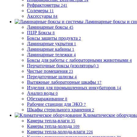
Рефрактометры
241
Солемеры
11
Аксессуары
84
Ламинарные боксы и си
Ламинарные боксы
45
ПЦР Боксы
8
Боксы защиты продукта
2
Ламинарные укрытия
1
Ламинарные кабины
1
Ламинарные тележки
4
Боксы для работы с лабораторными животными
4
Перчаточные боксы (изоляторы)
3
Чистые помещения
23
Передаточные шлюзы
4
Вытяжные лабораторные шкафы
17
Изделия для промышленных инкубаторов
14
Анализ воды
0
Обеззараживание
8
Рабочие станции для ЭКО
7
Шкафы стерильного хранения
2
Климатическое оборудов
Камеры тепла-влаги
35
Камеры тепла-холода
109
Камеры тепла-холода-влаги
226