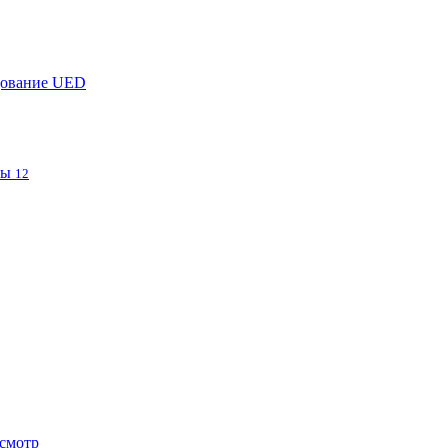
дование UED
фы
12
смотр