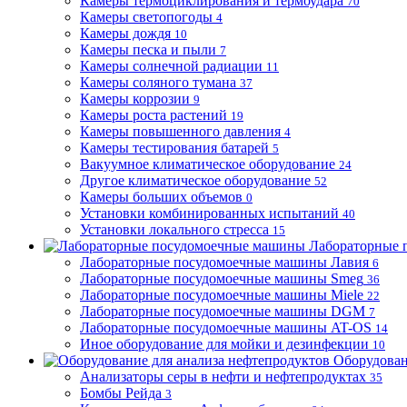
Камеры термоциклирования и термоудара
70
Камеры светопогоды
4
Камеры дождя
10
Камеры песка и пыли
7
Камеры солнечной радиации
11
Камеры соляного тумана
37
Камеры коррозии
9
Камеры роста растений
19
Камеры повышенного давления
4
Камеры тестирования батарей
5
Вакуумное климатическое оборудование
24
Другое климатическое оборудование
52
Камеры больших объемов
0
Установки комбинированных испытаний
40
Установки локального стресса
15
Лабораторные 
Лабораторные посудомоечные машины Лавия
6
Лабораторные посудомоечные машины Smeg
36
Лабораторные посудомоечные машины Miele
22
Лабораторные посудомоечные машины DGM
7
Лабораторные посудомоечные машины AT-OS
14
Иное оборудование для мойки и дезинфекции
10
Оборудован
Анализаторы серы в нефти и нефтепродуктах
35
Бомбы Рейда
3