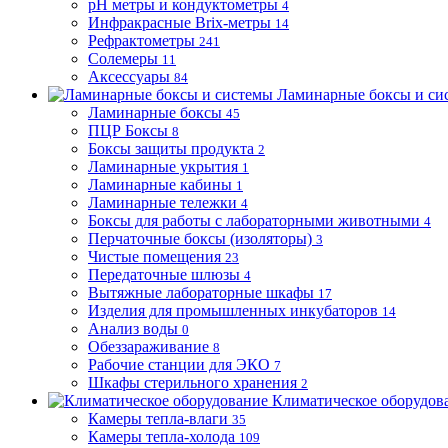
pH метры и кондуктометры
4
Инфракрасные Brix-метры
14
Рефрактометры
241
Солемеры
11
Аксессуары
84
Ламинарные боксы и си
Ламинарные боксы
45
ПЦР Боксы
8
Боксы защиты продукта
2
Ламинарные укрытия
1
Ламинарные кабины
1
Ламинарные тележки
4
Боксы для работы с лабораторными животными
4
Перчаточные боксы (изоляторы)
3
Чистые помещения
23
Передаточные шлюзы
4
Вытяжные лабораторные шкафы
17
Изделия для промышленных инкубаторов
14
Анализ воды
0
Обеззараживание
8
Рабочие станции для ЭКО
7
Шкафы стерильного хранения
2
Климатическое оборудов
Камеры тепла-влаги
35
Камеры тепла-холода
109