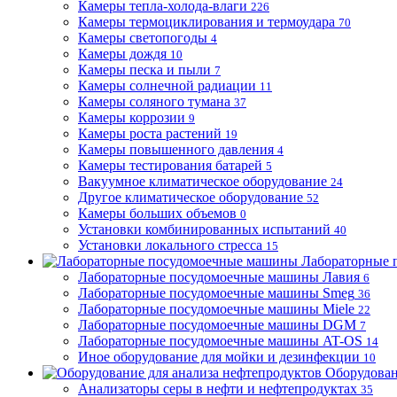
Камеры тепла-холода-влаги
226
Камеры термоциклирования и термоудара
70
Камеры светопогоды
4
Камеры дождя
10
Камеры песка и пыли
7
Камеры солнечной радиации
11
Камеры соляного тумана
37
Камеры коррозии
9
Камеры роста растений
19
Камеры повышенного давления
4
Камеры тестирования батарей
5
Вакуумное климатическое оборудование
24
Другое климатическое оборудование
52
Камеры больших объемов
0
Установки комбинированных испытаний
40
Установки локального стресса
15
Лабораторные 
Лабораторные посудомоечные машины Лавия
6
Лабораторные посудомоечные машины Smeg
36
Лабораторные посудомоечные машины Miele
22
Лабораторные посудомоечные машины DGM
7
Лабораторные посудомоечные машины AT-OS
14
Иное оборудование для мойки и дезинфекции
10
Оборудован
Анализаторы серы в нефти и нефтепродуктах
35