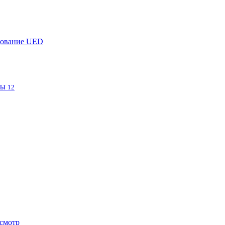
дование UED
фы
12
смотр