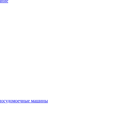
ание
посудомоечные машины