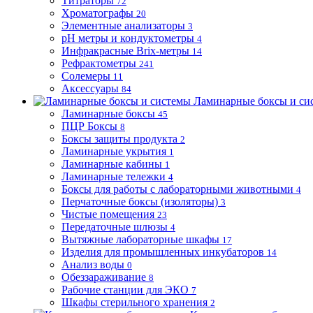
Титраторы
72
Хроматографы
20
Элементные анализаторы
3
pH метры и кондуктометры
4
Инфракрасные Brix-метры
14
Рефрактометры
241
Солемеры
11
Аксессуары
84
Ламинарные боксы и си
Ламинарные боксы
45
ПЦР Боксы
8
Боксы защиты продукта
2
Ламинарные укрытия
1
Ламинарные кабины
1
Ламинарные тележки
4
Боксы для работы с лабораторными животными
4
Перчаточные боксы (изоляторы)
3
Чистые помещения
23
Передаточные шлюзы
4
Вытяжные лабораторные шкафы
17
Изделия для промышленных инкубаторов
14
Анализ воды
0
Обеззараживание
8
Рабочие станции для ЭКО
7
Шкафы стерильного хранения
2