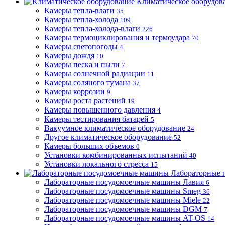
Климатическое оборудов
Камеры тепла-влаги
35
Камеры тепла-холода
109
Камеры тепла-холода-влаги
226
Камеры термоциклирования и термоудара
70
Камеры светопогоды
4
Камеры дождя
10
Камеры песка и пыли
7
Камеры солнечной радиации
11
Камеры соляного тумана
37
Камеры коррозии
9
Камеры роста растений
19
Камеры повышенного давления
4
Камеры тестирования батарей
5
Вакуумное климатическое оборудование
24
Другое климатическое оборудование
52
Камеры больших объемов
0
Установки комбинированных испытаний
40
Установки локального стресса
15
Лабораторные 
Лабораторные посудомоечные машины Лавия
6
Лабораторные посудомоечные машины Smeg
36
Лабораторные посудомоечные машины Miele
22
Лабораторные посудомоечные машины DGM
7
Лабораторные посудомоечные машины AT-OS
14