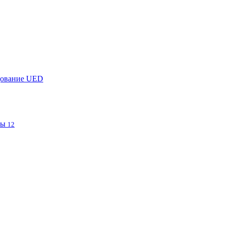
дование UED
фы
12