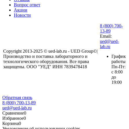
Вопрос ответ
Акции
Новости
8 (800) 700-
13-89
Email:
ued@ued-
lab.ru
Copyright 2013-2025 © ued-lab.ru - UED Group©|
Производство и поставка лабораторного и
График
технологического оборудования. Все права
работы
защищены. ООО "УЕД" ИНН 7839478418
Пн-Пт:
с 8:00
до
19:00
Обратная связь
8 (800) 700-13-89
ued@ued-lab.ru
Сравнение
0
Избранное
0
Корзина
0
Уведомление об использовании cookies