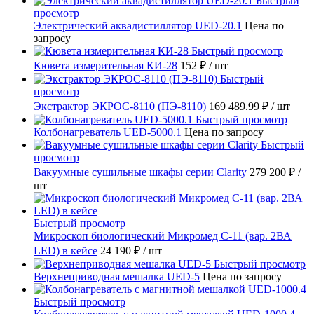
Быстрый
просмотр
Электрический аквадистиллятор UED-20.1
Цена по
запросу
Быстрый просмотр
Кювета измерительная КИ-28
152 ₽
/ шт
Быстрый
просмотр
Экстрактор ЭКРОС-8110 (ПЭ-8110)
169 489.99 ₽
/ шт
Быстрый просмотр
Колбонагреватель UED-5000.1
Цена по запросу
Быстрый
просмотр
Вакуумные сушильные шкафы серии Clarity
279 200 ₽
/
шт
Быстрый просмотр
Микроскоп биологический Микромед С-11 (вар. 2ВА
LED) в кейсе
24 190 ₽
/ шт
Быстрый просмотр
Верхнеприводная мешалка UED-5
Цена по запросу
Быстрый просмотр