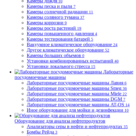
Камеры дождя
10
Камеры песка и пыли
7
Камеры солнечной радиации
11
Камеры соляного тумана
37
Камеры коррозии
9
Камеры роста растений
19
Камеры повышенного давления
4
Камеры тестирования батарей
5
Вакуумное климатическое оборудование
24
Другое климатическое оборудование
52
Камеры больших объемов
0
Установки комбинированных испытаний
40
Установки локального стресса
15
Лабораторные
посудомоечные машины
Лабораторные посудомоечные машины Лавия
6
Лабораторные посудомоечные машины Smeg
36
Лабораторные посудомоечные машины Miele
22
Лабораторные посудомоечные машины DGM
7
Лабораторные посудомоечные машины AT-OS
14
Иное оборудование для мойки и дезинфекции
10
Оборудование для анализа нефтепродуктов
Анализаторы серы в нефти и нефтепродуктах
35
Бомбы Рейда
3