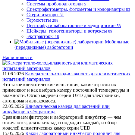
Системы пробоподготовки
5
Спектрофотометры, фотометры и колориметры
83
Стерилизаторы
31
Термостаты
298
Центрифуги лабораторные и медицинские
58
Шейкеры, гомогенизаторы и вотрексы
89
Экстракторы
18
Мобильные
(передвижные) лаборатории
Наши новости
11.06.2026
Камера тепло-холод-влажность для климатических
испытаний материалов
Что такое климатические испытания, какие отрасли их
применяют и как выбрать камеру постоянной температуры и
влажности. Обзор моделей серии UED для электроники,
автопрома и авиакосмоса.
22.05.2026
Климатическая камера для растений или
инкубатор: в чём разница
Сравниваем фитотрон и лабораторный инкубатор — чем
отличаются, для каких задач подходит каждый, и обзор
моделей климатических камер серии UED.
15.05.2026
Какой лабораторный инкубатор подойдёт для