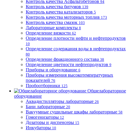
Контроль качества Асфальтобетонов
94
Контроль качества битумов
139
Контроль качества катализаторов
5
Контроль качества моторных топлив
173
Контроль качества смазок
103
Лабораторные комплекты
8
Определение вязкости
62
Определение плотности нефти и нефтепродуктов
10
Определение содержания воды в нефтепродуктах
80
Определение фракционного состава
38
Определение цветности нефтепродуктов
9
Приборы и оборудование
6
Приборы измерения высокотемпературных
показателей
76
Пробоотборники
125
Общелабораторное
оборудование
Аквадистилляторы лабораторные
26
Бани лабораторные
20
Вакуумные сушильные шкафы лабораторные
58
Гомогенизаторы
12
Дозаторы и диспенсеры
15
Инкубаторы
10