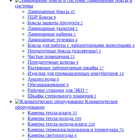
Ламинарные боксы и
системы
Ламинарные боксы
45
ПЦР Боксы
8
Боксы защиты продукта
2
Ламинарные укрытия
1
Ламинарные кабины
1
Ламинарные тележки
4
Боксы для работы с лабораторными животными
4
Перчаточные боксы (изоляторы)
3
Чистые помещения
23
Передаточные шлюзы
4
Вытяжные лабораторные шкафы
17
Изделия для промышленных инкубаторов
14
Анализ воды
0
Обеззараживание
8
Рабочие станции для ЭКО
7
Шкафы стерильного хранения
2
Климатическое
оборудование
Камеры тепла-влаги
35
Камеры тепла-холода
109
Камеры тепла-холода-влаги
226
Камеры термоциклирования и термоудара
70
Камеры светопогоды
4