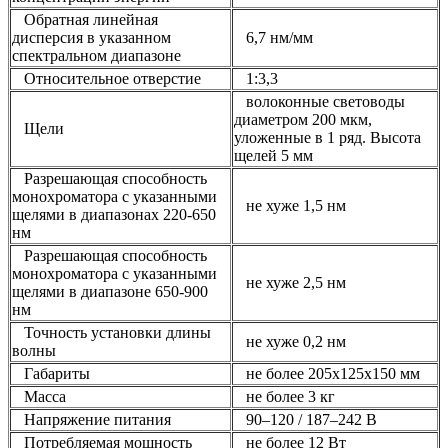
Обратная линейная
дисперсия в указанном
6,7 нм/мм
спектральном диапазоне
Относительное отверстие
1:3,3
волоконные световоды
диаметром 200 мкм,
Щели
уложенные в 1 ряд. Высота
щелей 5 мм
Разрешающая способность
монохроматора с указанными
не хуже 1,5 нм
щелями в диапазонах 220-650
нм
Разрешающая способность
монохроматора с указанными
не хуже 2,5 нм
щелями в диапазоне 650-900
нм
Точность установки длины
не хуже 0,2 нм
волны
Габариты
не более 205х125х150 мм
Масса
не более 3 кг
Напряжение питания
90–120 / 187–242 В
Потребляемая мощность
не более 12 Вт