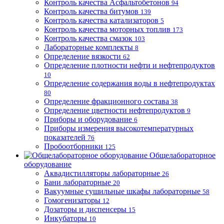
Контроль качества Асфальтобетонов
94
Контроль качества битумов
139
Контроль качества катализаторов
5
Контроль качества моторных топлив
173
Контроль качества смазок
103
Лабораторные комплекты
8
Определение вязкости
62
Определение плотности нефти и нефтепродуктов
10
Определение содержания воды в нефтепродуктах
80
Определение фракционного состава
38
Определение цветности нефтепродуктов
9
Приборы и оборудование
6
Приборы измерения высокотемпературных
показателей
76
Пробоотборники
125
Общелабораторное
оборудование
Аквадистилляторы лабораторные
26
Бани лабораторные
20
Вакуумные сушильные шкафы лабораторные
58
Гомогенизаторы
12
Дозаторы и диспенсеры
15
Инкубаторы
10