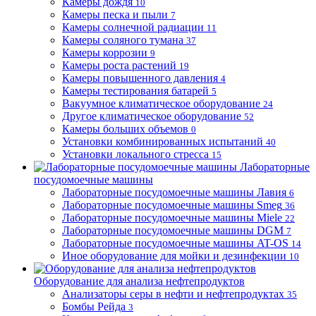
Камеры дождя
10
Камеры песка и пыли
7
Камеры солнечной радиации
11
Камеры соляного тумана
37
Камеры коррозии
9
Камеры роста растений
19
Камеры повышенного давления
4
Камеры тестирования батарей
5
Вакуумное климатическое оборудование
24
Другое климатическое оборудование
52
Камеры больших объемов
0
Установки комбинированных испытаний
40
Установки локального стресса
15
Лабораторные
посудомоечные машины
Лабораторные посудомоечные машины Лавия
6
Лабораторные посудомоечные машины Smeg
36
Лабораторные посудомоечные машины Miele
22
Лабораторные посудомоечные машины DGM
7
Лабораторные посудомоечные машины AT-OS
14
Иное оборудование для мойки и дезинфекции
10
Оборудование для анализа нефтепродуктов
Анализаторы серы в нефти и нефтепродуктах
35
Бомбы Рейда
3