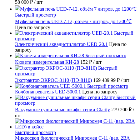
58 000 ₽
/ шт
Быстрый просмотр
Муфельная печь UED-7-12, объём 7 литров, до 1200℃
Цена по запросу
Быстрый
просмотр
Электрический аквадистиллятор UED-20.1
Цена по
запросу
Быстрый просмотр
Кювета измерительная КИ-28
152 ₽
/ шт
Быстрый
просмотр
Экстрактор ЭКРОС-8110 (ПЭ-8110)
169 489.99 ₽
/ шт
Быстрый просмотр
Колбонагреватель UED-5000.1
Цена по запросу
Быстрый
просмотр
Вакуумные сушильные шкафы серии Clarity
279 200 ₽
/
шт
Быстрый просмотр
Микроскоп биологический Микромед С-11 (вар. 2ВА