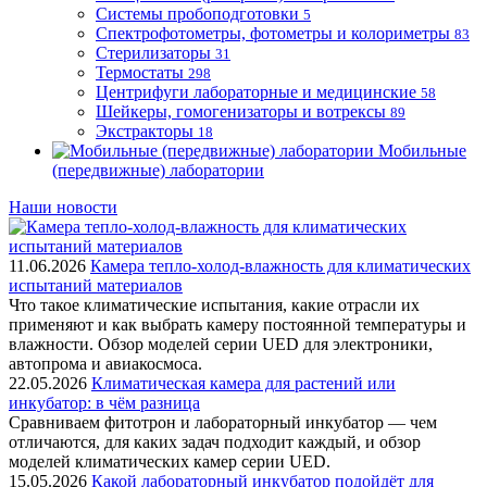
Системы пробоподготовки
5
Спектрофотометры, фотометры и колориметры
83
Стерилизаторы
31
Термостаты
298
Центрифуги лабораторные и медицинские
58
Шейкеры, гомогенизаторы и вотрексы
89
Экстракторы
18
Мобильные
(передвижные) лаборатории
Наши новости
11.06.2026
Камера тепло-холод-влажность для климатических
испытаний материалов
Что такое климатические испытания, какие отрасли их
применяют и как выбрать камеру постоянной температуры и
влажности. Обзор моделей серии UED для электроники,
автопрома и авиакосмоса.
22.05.2026
Климатическая камера для растений или
инкубатор: в чём разница
Сравниваем фитотрон и лабораторный инкубатор — чем
отличаются, для каких задач подходит каждый, и обзор
моделей климатических камер серии UED.
15.05.2026
Какой лабораторный инкубатор подойдёт для