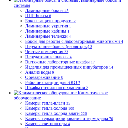
Ламинарные боксы и
системы
Ламинарные боксы
45
ПЦР Боксы
8
Боксы защиты продукта
2
Ламинарные укрытия
1
Ламинарные кабины
1
Ламинарные тележки
4
Боксы для работы с лабораторными животными
4
Перчаточные боксы (изоляторы)
3
Чистые помещения
23
Передаточные шлюзы
4
Вытяжные лабораторные шкафы
17
Изделия для промышленных инкубаторов
14
Анализ воды
0
Обеззараживание
8
Рабочие станции для ЭКО
7
Шкафы стерильного хранения
2
Климатическое
оборудование
Камеры тепла-влаги
35
Камеры тепла-холода
109
Камеры тепла-холода-влаги
226
Камеры термоциклирования и термоудара
70
Камеры светопогоды
4