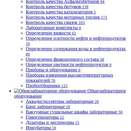
Контроль качества Асфальтобетонов
94
Контроль качества битумов
139
Контроль качества катализаторов
5
Контроль качества моторных топлив
173
Контроль качества смазок
103
Лабораторные комплекты
8
Определение вязкости
62
Определение плотности нефти и нефтепродуктов
10
Определение содержания воды в нефтепродуктах
80
Определение фракционного состава
38
Определение цветности нефтепродуктов
9
Приборы и оборудование
6
Приборы измерения высокотемпературных
показателей
76
Пробоотборники
125
Общелабораторное
оборудование
Аквадистилляторы лабораторные
26
Бани лабораторные
20
Вакуумные сушильные шкафы лабораторные
58
Гомогенизаторы
12
Дозаторы и диспенсеры
15
Инкубаторы
10