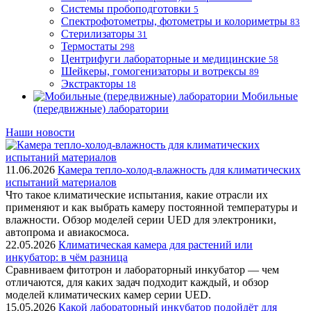
Системы пробоподготовки
5
Спектрофотометры, фотометры и колориметры
83
Стерилизаторы
31
Термостаты
298
Центрифуги лабораторные и медицинские
58
Шейкеры, гомогенизаторы и вотрексы
89
Экстракторы
18
Мобильные
(передвижные) лаборатории
Наши новости
11.06.2026
Камера тепло-холод-влажность для климатических
испытаний материалов
Что такое климатические испытания, какие отрасли их
применяют и как выбрать камеру постоянной температуры и
влажности. Обзор моделей серии UED для электроники,
автопрома и авиакосмоса.
22.05.2026
Климатическая камера для растений или
инкубатор: в чём разница
Сравниваем фитотрон и лабораторный инкубатор — чем
отличаются, для каких задач подходит каждый, и обзор
моделей климатических камер серии UED.
15.05.2026
Какой лабораторный инкубатор подойдёт для