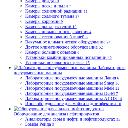
Камеры дождя
10
Камеры песка и пыли
7
Камеры солнечной радиации
11
Камеры соляного тумана
37
Камеры коррозии
9
Камеры роста растений
19
Камеры повышенного давления
4
Камеры тестирования батарей
5
Вакуумное климатическое оборудование
24
Другое климатическое оборудование
52
Камеры больших объемов
0
Установки комбинированных испытаний
40
Установки локального стресса
15
Лабораторные
посудомоечные машины
Лабораторные посудомоечные машины Лавия
6
Лабораторные посудомоечные машины Smeg
36
Лабораторные посудомоечные машины Miele
22
Лабораторные посудомоечные машины DGM
7
Лабораторные посудомоечные машины AT-OS
14
Иное оборудование для мойки и дезинфекции
10
Оборудование для анализа нефтепродуктов
Анализаторы серы в нефти и нефтепродуктах
35
Бомбы Рейда
3