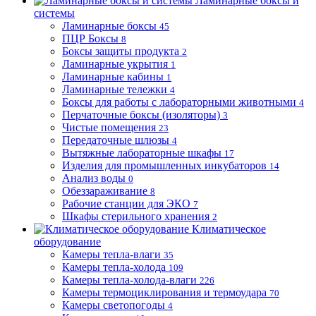
Ламинарные боксы и
системы
Ламинарные боксы
45
ПЦР Боксы
8
Боксы защиты продукта
2
Ламинарные укрытия
1
Ламинарные кабины
1
Ламинарные тележки
4
Боксы для работы с лабораторными животными
4
Перчаточные боксы (изоляторы)
3
Чистые помещения
23
Передаточные шлюзы
4
Вытяжные лабораторные шкафы
17
Изделия для промышленных инкубаторов
14
Анализ воды
0
Обеззараживание
8
Рабочие станции для ЭКО
7
Шкафы стерильного хранения
2
Климатическое
оборудование
Камеры тепла-влаги
35
Камеры тепла-холода
109
Камеры тепла-холода-влаги
226
Камеры термоциклирования и термоудара
70
Камеры светопогоды
4