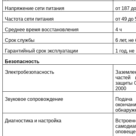
Напряжение сети питания
от 187 д
Частота сети питания
от 49 до 
Среднее время восстановления
4 ч
Срок службы
6 лет, не
Гарантийный срок эксплуатации
1 год, н
Безопасность
Электробезопасность
Заземл
частей 
защиты 0
2000
Звуковое сопровождение
Подача 
оконч
обнаруж
Диагностика и настройка
Встро
самодиа
оповеще