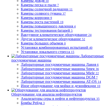
Камеры дождя
10
Камеры песка и пыли
7
Камеры солнечной радиации
11
Камеры соляного тумана
37
Камеры коррозии
9
Камеры роста растений
19
Камеры повышенного давления
4
Камеры тестирования батарей
5
Вакуумное климатическое оборудование
24
Другое климатическое оборудование
52
Камеры больших объемов
0
Установки комбинированных испытаний
40
Установки локального стресса
15
Лабораторные
посудомоечные машины
Лабораторные посудомоечные машины Лавия
6
Лабораторные посудомоечные машины Smeg
36
Лабораторные посудомоечные машины Miele
22
Лабораторные посудомоечные машины DGM
7
Лабораторные посудомоечные машины AT-OS
14
Иное оборудование для мойки и дезинфекции
10
Оборудование для анализа нефтепродуктов
Анализаторы серы в нефти и нефтепродуктах
35
Бомбы Рейда
3