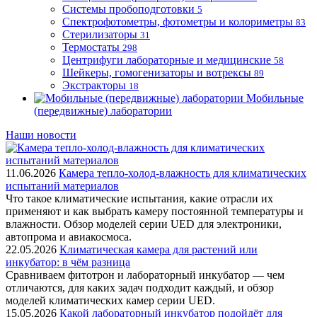
Системы пробоподготовки
5
Спектрофотометры, фотометры и колориметры
83
Стерилизаторы
31
Термостаты
298
Центрифуги лабораторные и медицинские
58
Шейкеры, гомогенизаторы и вотрексы
89
Экстракторы
18
Мобильные
(передвижные) лаборатории
Наши новости
11.06.2026
Камера тепло-холод-влажность для климатических
испытаний материалов
Что такое климатические испытания, какие отрасли их
применяют и как выбрать камеру постоянной температуры и
влажности. Обзор моделей серии UED для электроники,
автопрома и авиакосмоса.
22.05.2026
Климатическая камера для растений или
инкубатор: в чём разница
Сравниваем фитотрон и лабораторный инкубатор — чем
отличаются, для каких задач подходит каждый, и обзор
моделей климатических камер серии UED.
15.05.2026
Какой лабораторный инкубатор подойдёт для