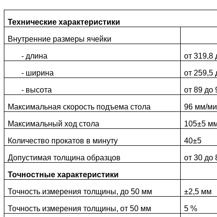
Технические характеристики
Внутренние размеры ячейки
- длина
от 319,8
- ширина
от 259,5
- высота
от 89 до
Максимальная скорость подъема стола
96 мм/м
Максимальный ход стола
105±5 м
Количество прокатов в минуту
40±5
Допустимая толщина образцов
от 30 до
Точностные характеристики
Точность измерения толщины, до 50 мм
±2,5 мм
Точность измерения толщины, от 50 мм
5 %