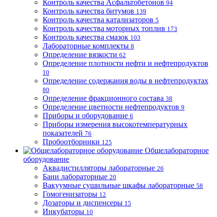
Контроль качества Асфальтобетонов
94
Контроль качества битумов
139
Контроль качества катализаторов
5
Контроль качества моторных топлив
173
Контроль качества смазок
103
Лабораторные комплекты
8
Определение вязкости
62
Определение плотности нефти и нефтепродуктов
10
Определение содержания воды в нефтепродуктах
80
Определение фракционного состава
38
Определение цветности нефтепродуктов
9
Приборы и оборудование
6
Приборы измерения высокотемпературных
показателей
76
Пробоотборники
125
Общелабораторное
оборудование
Аквадистилляторы лабораторные
26
Бани лабораторные
20
Вакуумные сушильные шкафы лабораторные
58
Гомогенизаторы
12
Дозаторы и диспенсеры
15
Инкубаторы
10