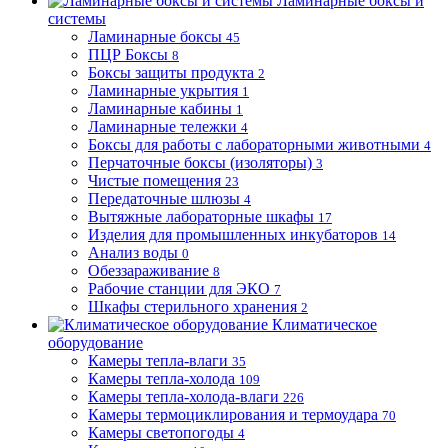
Ламинарные боксы и
системы
Ламинарные боксы
45
ПЦР Боксы
8
Боксы защиты продукта
2
Ламинарные укрытия
1
Ламинарные кабины
1
Ламинарные тележки
4
Боксы для работы с лабораторными животными
4
Перчаточные боксы (изоляторы)
3
Чистые помещения
23
Передаточные шлюзы
4
Вытяжные лабораторные шкафы
17
Изделия для промышленных инкубаторов
14
Анализ воды
0
Обеззараживание
8
Рабочие станции для ЭКО
7
Шкафы стерильного хранения
2
Климатическое
оборудование
Камеры тепла-влаги
35
Камеры тепла-холода
109
Камеры тепла-холода-влаги
226
Камеры термоциклирования и термоудара
70
Камеры светопогоды
4