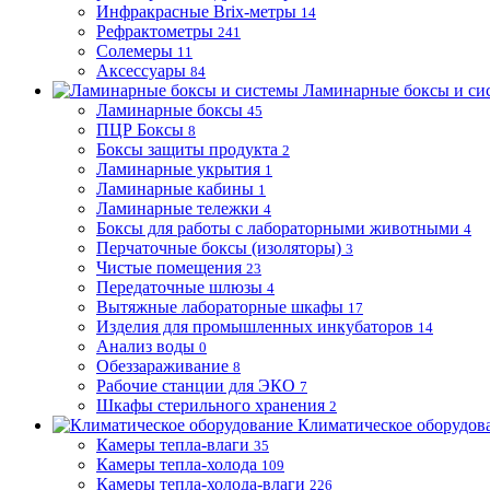
Инфракрасные Brix-метры
14
Рефрактометры
241
Солемеры
11
Аксессуары
84
Ламинарные боксы и си
Ламинарные боксы
45
ПЦР Боксы
8
Боксы защиты продукта
2
Ламинарные укрытия
1
Ламинарные кабины
1
Ламинарные тележки
4
Боксы для работы с лабораторными животными
4
Перчаточные боксы (изоляторы)
3
Чистые помещения
23
Передаточные шлюзы
4
Вытяжные лабораторные шкафы
17
Изделия для промышленных инкубаторов
14
Анализ воды
0
Обеззараживание
8
Рабочие станции для ЭКО
7
Шкафы стерильного хранения
2
Климатическое оборудов
Камеры тепла-влаги
35
Камеры тепла-холода
109
Камеры тепла-холода-влаги
226