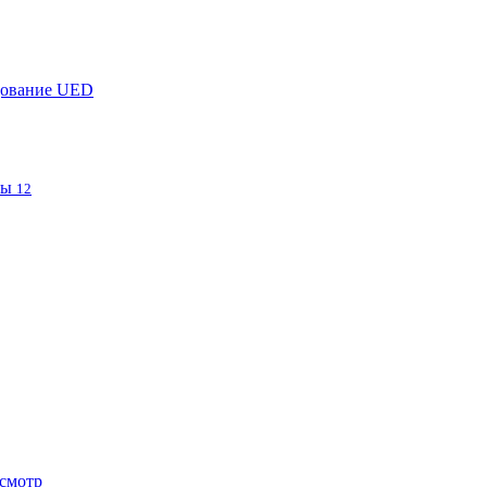
дование UED
фы
12
смотр