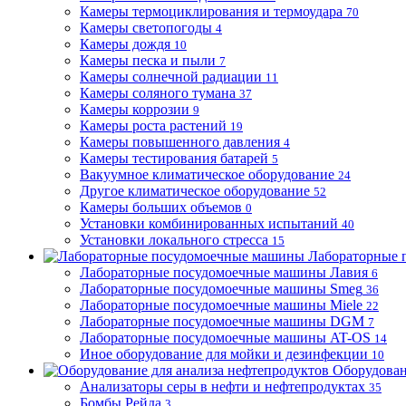
Камеры термоциклирования и термоудара
70
Камеры светопогоды
4
Камеры дождя
10
Камеры песка и пыли
7
Камеры солнечной радиации
11
Камеры соляного тумана
37
Камеры коррозии
9
Камеры роста растений
19
Камеры повышенного давления
4
Камеры тестирования батарей
5
Вакуумное климатическое оборудование
24
Другое климатическое оборудование
52
Камеры больших объемов
0
Установки комбинированных испытаний
40
Установки локального стресса
15
Лабораторные 
Лабораторные посудомоечные машины Лавия
6
Лабораторные посудомоечные машины Smeg
36
Лабораторные посудомоечные машины Miele
22
Лабораторные посудомоечные машины DGM
7
Лабораторные посудомоечные машины AT-OS
14
Иное оборудование для мойки и дезинфекции
10
Оборудован
Анализаторы серы в нефти и нефтепродуктах
35
Бомбы Рейда
3