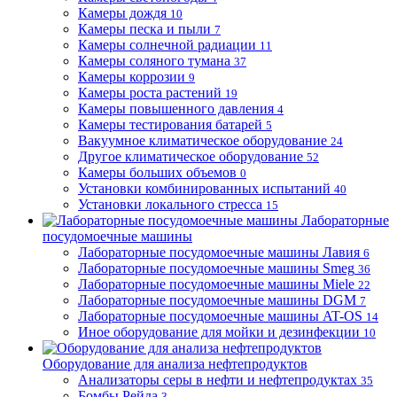
Камеры дождя
10
Камеры песка и пыли
7
Камеры солнечной радиации
11
Камеры соляного тумана
37
Камеры коррозии
9
Камеры роста растений
19
Камеры повышенного давления
4
Камеры тестирования батарей
5
Вакуумное климатическое оборудование
24
Другое климатическое оборудование
52
Камеры больших объемов
0
Установки комбинированных испытаний
40
Установки локального стресса
15
Лабораторные
посудомоечные машины
Лабораторные посудомоечные машины Лавия
6
Лабораторные посудомоечные машины Smeg
36
Лабораторные посудомоечные машины Miele
22
Лабораторные посудомоечные машины DGM
7
Лабораторные посудомоечные машины AT-OS
14
Иное оборудование для мойки и дезинфекции
10
Оборудование для анализа нефтепродуктов
Анализаторы серы в нефти и нефтепродуктах
35
Бомбы Рейда
3