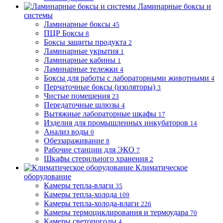
Ламинарные боксы и
системы
Ламинарные боксы
45
ПЦР Боксы
8
Боксы защиты продукта
2
Ламинарные укрытия
1
Ламинарные кабины
1
Ламинарные тележки
4
Боксы для работы с лабораторными животными
4
Перчаточные боксы (изоляторы)
3
Чистые помещения
23
Передаточные шлюзы
4
Вытяжные лабораторные шкафы
17
Изделия для промышленных инкубаторов
14
Анализ воды
0
Обеззараживание
8
Рабочие станции для ЭКО
7
Шкафы стерильного хранения
2
Климатическое
оборудование
Камеры тепла-влаги
35
Камеры тепла-холода
109
Камеры тепла-холода-влаги
226
Камеры термоциклирования и термоудара
70
Камеры светопогоды
4