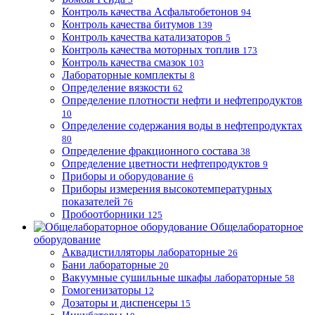
Контроль качества Асфальтобетонов
94
Контроль качества битумов
139
Контроль качества катализаторов
5
Контроль качества моторных топлив
173
Контроль качества смазок
103
Лабораторные комплекты
8
Определение вязкости
62
Определение плотности нефти и нефтепродуктов
10
Определение содержания воды в нефтепродуктах
80
Определение фракционного состава
38
Определение цветности нефтепродуктов
9
Приборы и оборудование
6
Приборы измерения высокотемпературных
показателей
76
Пробоотборники
125
Общелабораторное
оборудование
Аквадистилляторы лабораторные
26
Бани лабораторные
20
Вакуумные сушильные шкафы лабораторные
58
Гомогенизаторы
12
Дозаторы и диспенсеры
15