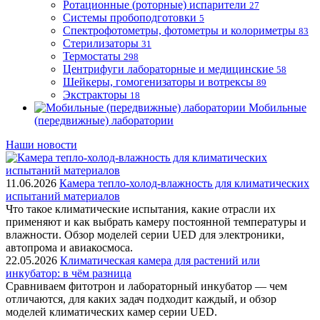
Ротационные (роторные) испарители
27
Системы пробоподготовки
5
Спектрофотометры, фотометры и колориметры
83
Стерилизаторы
31
Термостаты
298
Центрифуги лабораторные и медицинские
58
Шейкеры, гомогенизаторы и вотрексы
89
Экстракторы
18
Мобильные
(передвижные) лаборатории
Наши новости
11.06.2026
Камера тепло-холод-влажность для климатических
испытаний материалов
Что такое климатические испытания, какие отрасли их
применяют и как выбрать камеру постоянной температуры и
влажности. Обзор моделей серии UED для электроники,
автопрома и авиакосмоса.
22.05.2026
Климатическая камера для растений или
инкубатор: в чём разница
Сравниваем фитотрон и лабораторный инкубатор — чем
отличаются, для каких задач подходит каждый, и обзор
моделей климатических камер серии UED.